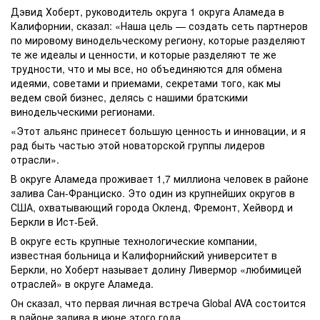
Дэвид Хоберт, руководитель округа 1 округа Аламеда в
Калифорнии, сказал: «Наша цель — создать сеть партнеров
по мировому винодельческому региону, которые разделяют
те же идеалы и ценности, и которые разделяют те же
трудности, что и мы все, но объединяются для обмена
идеями, советами и приемами, секретами того, как мы
ведем свой бизнес, делясь с нашими братскими
винодельческими регионами.
«Этот альянс принесет большую ценность и инновации, и я
рад быть частью этой новаторской группы лидеров
отрасли».
В округе Аламеда проживает 1,7 миллиона человек в районе
залива Сан-Франциско. Это один из крупнейших округов в
США, охватывающий города Окленд, Фремонт, Хейворд и
Беркли в Ист-Бей.
В округе есть крупные технологические компании,
известная больница и Калифорнийский университет в
Беркли, но Хоберт называет долину Ливермор «любимицей
отраслей» в округе Аламеда.
Он сказал, что первая личная встреча Global AVA состоится
в районе залива в июне этого года.