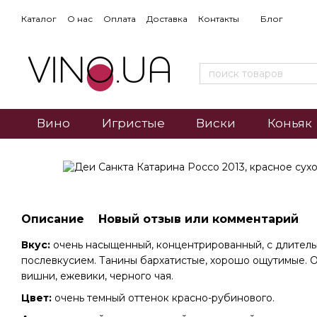
Каталог
О нас
Оплата
Доставка
Контакты
Блог
Вино
Игристые
Виски
Коньяк
Описание
Новый отзыв или комментарий
Вкус:
очень насыщенный, концентрированный, с длител
послевкусием. Танины бархатистые, хорошо ощутимые.
вишни, ежевики, черного чая.
Цвет:
очень темный оттенок красно-рубинового.