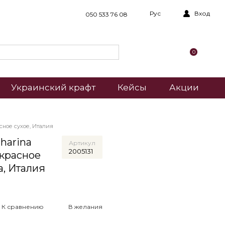
Рус
Вход
050 533 76 08
0
Украинский крафт
Кейсы
Акции
асное сухое, Италия
harina
Артикул
2005131
 красное
на, Италия
К сравнению
В желания