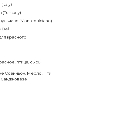
(Italy)
а (Tuscany)
ульчано (Montepulciano)
e Dei
для красного
расное
,
птица
,
сыры
не Совиньон
,
Мерло
,
Пти
,
Санджовезе