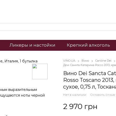
Ликеры и настойки
Крепкий алкоголь
VINO.UA
Вино
Cantine Dei
Деи Санкта Катарина Россо 2013, кр
Вино Dei Sancta Cat
Rosso Toscano 2013,
сухое, 0,75 л, Тоска
ьным выразительным
Нет в наличии
Оставить отзыв
 Ощущаются ноты черной
2 970 грн