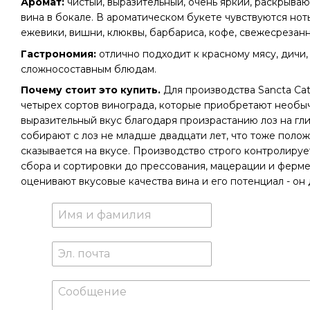
Аромат:
чистый, выразительный, очень яркий, раскрыв
вина в бокале. В ароматическом букете чувствуются но
ежевики, вишни, клюквы, барбариса, кофе, свежесрезан
Гастрономия:
отлично подходит к красному мясу, дичи,
сложносоставным блюдам.
Почему стоит это купить.
Для производства Sancta Cat
четырех сортов винограда, которые приобретают необы
выразительный вкус благодаря произрастанию лоз на гл
собирают с лоз не младше двадцати лет, что тоже поло
сказывается на вкусе. Производство строго контролируе
сбора и сортировки до прессования, мацерации и ферме
оценивают вкусовые качества вина и его потенциал - он 