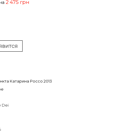
2 475 грн
ена
явится
нкта Катарина Россо 2013
ое
e Dei
%