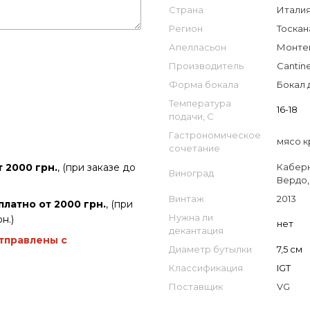
Страна
Италия 
Регион
Тоскан
Апелласьон
Монтеп
Производитель
Cantin
Форма бокала
Бокал 
Температура
16-18
подачи, С
Гастрономическое
мясо к
сочетание
Кабер
 2000 грн.
, (при заказе до
Виноград
Вердо
Винтаж
2013
платно от 2000 грн.
, (при
Нужна ли
н.)
нет
декантация
отправлены с
Диаметр бутылки
7,5 см
Классификация
IGT
Поставщик
VG