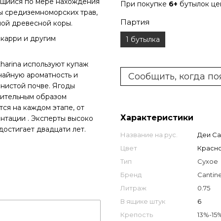
ающийся по мере нахождения
При покупке
6+
бутылок ц
ты средиземноморских трав,
Партия
ной древесной коры.
 карри и другим
1 бутылка
harina используют купаж
чайную ароматность и
Сообщить, когда по
инистой почве. Ягоды
жительным образом
тся на каждом этапе, от
Характеристики
нтации . Эксперты высоко
достигает двадцати лет.
Название на рус.
Деи Са
Цвет
Красн
Тип
Сухое
Бренд
Cantin
Литраж
0.75
В ящике штук
6
Крепость
13%-15