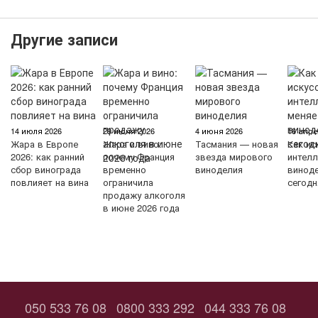
Другие записи
14 июля 2026
29 июня 2026
4 июня 2026
16 апре
Жара в Европе
Жара и вино:
Тасмания — новая
Как ис
2026: как ранний
почему Франция
звезда мирового
интелл
сбор винограда
временно
виноделия
винод
повлияет на вина
ограничила
сегодн
продажу алкоголя
в июне 2026 года
050 533 76 08
0800 333 292
044 333 76 08