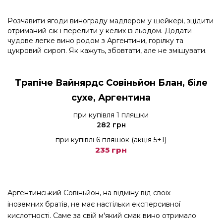
Розчавити ягоди винограду мадлером у шейкері, зцідити
отриманий сік і перелити у келих із льодом. Додати
чудове легке вино родом з Аргентини, горілку та
цукровий сироп. Як кажуть, збовтати, але не змішувати.
Трапіче Вайнярдс Совіньйон Блан, біле
сухе, Аргентина
при купівля 1 пляшки
282 грн
при купівлі 6 пляшок (акція 5+1)
235 грн
Аргентинський Совіньйон, на відміну від своїх
іноземних братів, не має настільки експерсивної
кислотності. Саме за свій м'який смак вино отримало