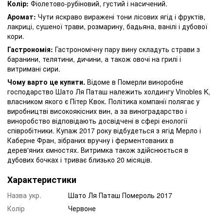
Колір:
Фіолетово-рубіновий, густий і насичений.
Аромат:
Чути яскраво виражені тони лісових ягід і фруктів,
лакриці, сушеної трави, розмарину, бадьяна, ванілі і дубової
кори.
Гастрономія:
Гастрономічну пару вину складуть страви з
баранини, телятини, дичини, а також овочі на грилі і
витримані сири.
Чому варто це купити.
Відоме в Померли виноробне
господарство Шато Ля Паташ належить холдингу Vinobles K,
власником якого є Пітер Квок. Політика компанії полягає у
виробництві високоякісних вин, а за виноградарство і
виноробство відповідають досвідчені в сфері енології
співробітники. Купаж 2017 року відбудеться з ягід Мерло і
Каберне Фран, зібраних вручну і ферментованих в
дерев'яних ємностях. Витримка також здійснюється в
дубових бочках і триває близько 20 місяців.
Характеристики
Назва укр.
Шато Ля Паташ Помероль 2017
Колір
Червоне