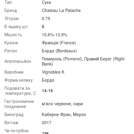
Тип
Сухе
Бренд
Chateau La Patache
Літраж
0.75
В ящику шт.
6
Міцність
10,6%-12,9%
Країна
Франція (France)
Регіон
Бордо (Bordeaux)
Помероль (Pomerol)
,
Правий Берег (Right
Апелласьйон
Bank)
Виробник
Vignobles K
Форма келиху
Бордо
Подавати за
14-16
температури, С
Гастрономічне
м'ясо червоне
,
сири
поєднання
Виноград
Каберне Фран
,
Мерло
Вінтаж
2017
Чи потрібна
так