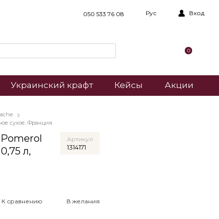
Рус
Вход
050 533 76 08
0
Украинский крафт
Кейсы
Акции
tache
ное сухое, Франция
 Pomerol
Артикул
1314171
0,75 л,
К сравнению
В желания