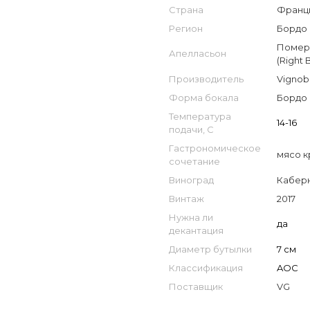
Страна
Франци
Регион
Бордо 
Померо
Апелласьон
(Right 
Производитель
Vignob
Форма бокала
Бордо
Температура
14-16
подачи, С
Гастрономическое
мясо к
сочетание
Виноград
Кабер
Винтаж
2017
Нужна ли
да
декантация
Диаметр бутылки
7 см
Классификация
AOC
Поставщик
VG