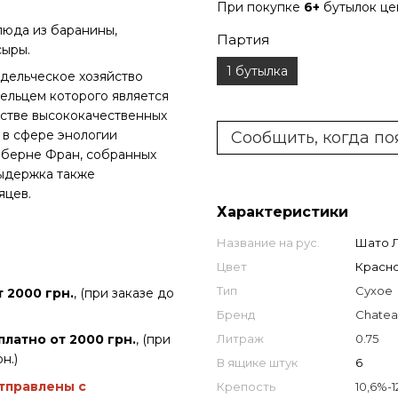
При покупке
6+
бутылок ц
люда из баранины,
Партия
сыры.
1 бутылка
дельческое хозяйство
дельцем которого является
дстве высококачественных
 в сфере энологии
Сообщить, когда по
Каберне Фран, собранных
Выдержка также
яцев.
Характеристики
Название на рус.
Шато Л
Цвет
Красн
Тип
Сухое
 2000 грн.
, (при заказе до
Бренд
Chatea
Литраж
0.75
платно от 2000 грн.
, (при
н.)
В ящике штук
6
отправлены с
Крепость
10,6%-1