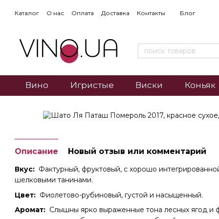
Каталог
О нас
Оплата
Доставка
Контакты
Блог
Вино
Игристые
Виски
Коньяк
Описание
Новый отзыв или комментарий
Вкус:
Фактурный, фруктовый, с хорошо интегрированно
шелковыми танинами.
Цвет:
Фиолетово-рубиновый, густой и насыщенный.
Аромат:
Слышны ярко выраженные тона лесных ягод и ф