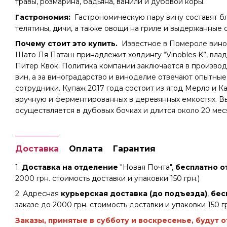
травы, розмарина, бадьяна, ванили и дубовой коры.
Гастрономия:
Гастрономическую пару вину составят б
телятины, дичи, а также овощи на гриле и выдержанные 
Почему стоит это купить.
Известное в Помероле вино
Шато Ля Паташ принадлежит холдингу “Vinobles K”, вла
Питер Квок. Политика компании заключается в произво
вин, а за виноградарство и виноделие отвечают опытные
сотрудники. Купаж 2017 года состоит из ягод Мерло и 
вручную и ферментированных в деревянных емкостях. 
осуществляется в дубовых бочках и длится около 20 мес
Доставка
Оплата
Гарантия
1.
Доставка на отделение
"Новая Почта",
бесплатно от
2000 грн. стоимость доставки и упаковки 150 грн.)
2. Адресная
курьерская доставка (до подъезда)
,
бес
заказе до 2000 грн. стоимость доставки и упаковки 150 гр
Заказы, принятые в субботу и воскресенье, будут 