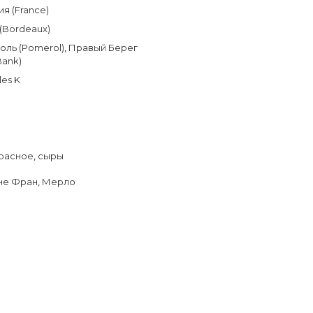
я (France)
(Bordeaux)
ль (Pomerol)
,
Правый Берег
Bank)
les K
расное
,
сыры
не Фран
,
Мерло