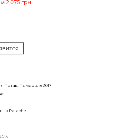
2 075 грн
ена
явится
я Паташ Помероль 2017
ое
u La Patache
2,9%