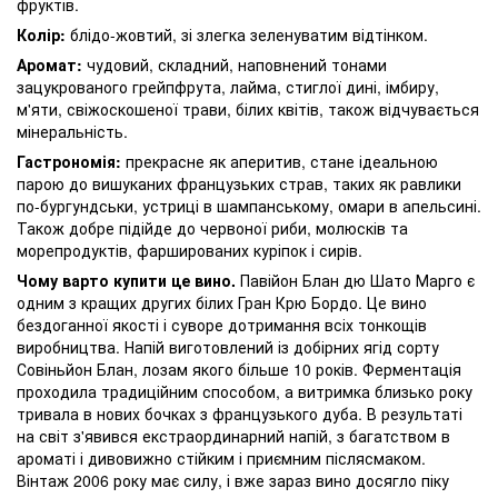
фруктів.
Колір:
блідо-жовтий, зі злегка зеленуватим відтінком.
Аромат:
чудовий, складний, наповнений тонами
зацукрованого грейпфрута, лайма, стиглої дині, імбиру,
м'яти, свіжоскошеної трави, білих квітів, також відчувається
мінеральність.
Гастрономія:
прекрасне як аперитив, стане ідеальною
парою до вишуканих французьких страв, таких як равлики
по-бургундськи, устриці в шампанському, омари в апельсині.
Також добре підійде до червоної риби, молюсків та
морепродуктів, фаршированих куріпок і сирів.
Чому варто купити це вино.
Павійон Блан дю Шато Марго є
одним з кращих других білих Гран Крю Бордо. Це вино
бездоганної якості і суворе дотримання всіх тонкощів
виробництва. Напій виготовлений із добірних ягід сорту
Совіньйон Блан, лозам якого більше 10 років. Ферментація
проходила традиційним способом, а витримка близько року
тривала в нових бочках з французького дуба. В результаті
на світ з'явився екстраординарний напій, з багатством в
ароматі і дивовижно стійким і приємним післясмаком.
Вінтаж 2006 року має силу, і вже зараз вино досягло піку