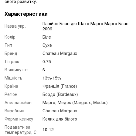
свого розвитку.
Характеристики
Павійон Блан дю Шато Марго Марго Блан
Назва укр.
2006
Колір
Біле
Тип
Сухе
Бренд
Chateau Margaux
Літраж
0.75
В ящику шт.
6
Міцність
13%-15%
Країна
Франція (France)
Регіон
Бордо (Bordeaux)
Апелласьйон
Марго, Медок (Margaux, Médoc)
Виробник
Chateau Margaux
Форма келиху
Келих для білого
Подавати за
10-12
температури, С