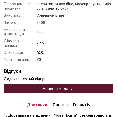
Гастрономічне
аперитив
,
м'ясо біле
,
морепродукти
,
риба
поєднання
біла
,
салати
,
сири
Виноград
Совіньйон Блан
Вінтаж
2006
Чи потрібна
так
декантація
Діаметр
7 см
пляшки
Класифікація
AOC
Постачальник
VG
Відгуки
Додайте перший відгук
Написати відгук
Доставка
Оплата
Гарантія
1.
Доставка на відділення
"Нова Пошта",
безкоштовно від