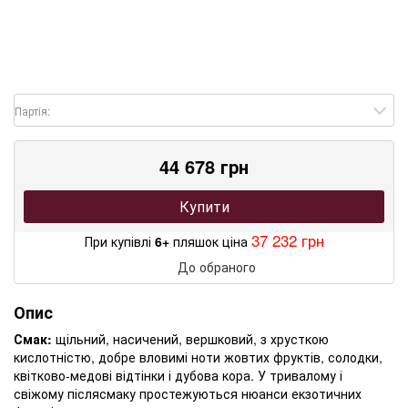
Партія:
44 678 грн
Купити
37 232 грн
При купівлі
6+
пляшок ціна
До обраного
Опис
Смак:
щільний, насичений, вершковий, з хрусткою
кислотністю, добре вловимі ноти жовтих фруктів, солодки,
квітково-медові відтінки і дубова кора. У тривалому і
свіжому післясмаку простежуються нюанси екзотичних