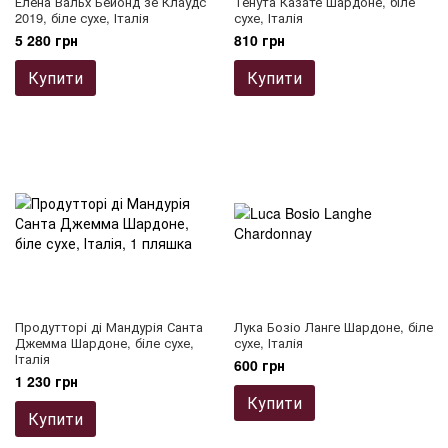
Елена Вальх Бейонд зе Клаудс
Тенута Казате Шардоне, біле
2019, біле сухе, Італія
сухе, Італія
5 280 грн
810 грн
Купити
Купити
Продутторі ді Мандурія Санта
Лука Бозіо Ланге Шардоне, біле
Джемма Шардоне, біле сухе,
сухе, Італія
Італія
600 грн
1 230 грн
Купити
Купити