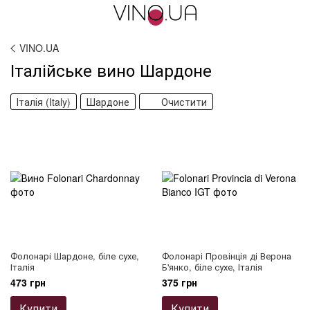
VINO.UA
Італійське вино Шардоне
Італія (Italy)
Шардоне
Очистити
Фолонарі Шардоне, біле сухе,
Фолонарі Провінція ді Верона
Італія
Б'янко, біле сухе, Італія
473 грн
375 грн
Купити
Купити