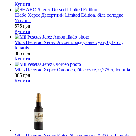
Купити
Шабо Херес Десертний Limited Edition, біле солодке,
Україна
575 грн
Купити
Міль Песетас Херес Амонтільядо, біле сухе, 0,375 л,
Іспанія
885 грн
Купити
Міль Песетас Херес Олоросо, біле сухе, 0,375 л, Іспанія
885 грн
Купити
Міль Песетас Херес Крім, біле солодке, 0,375 л, Іспанія