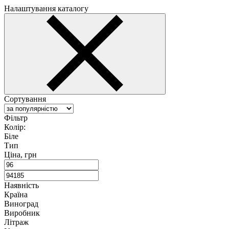
Налаштування каталогу
Сортування
Фільтр
Колір
:
Біле
Тип
Ціна, грн
Наявність
Країна
Виноград
Виробник
Літраж