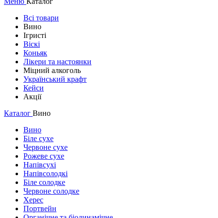
Меню
Каталог
Всі товари
Вино
Ігристі
Віскі
Коньяк
Лікери та настоянки
Міцний алкоголь
Український крафт
Кейси
Акції
Каталог
Вино
Вино
Біле сухе
Червоне сухе
Рожеве сухе
Напівсухі
Напівсолодкі
Біле солодке
Червоне солодке
Херес
Портвейн
Органічне та біодинамічне