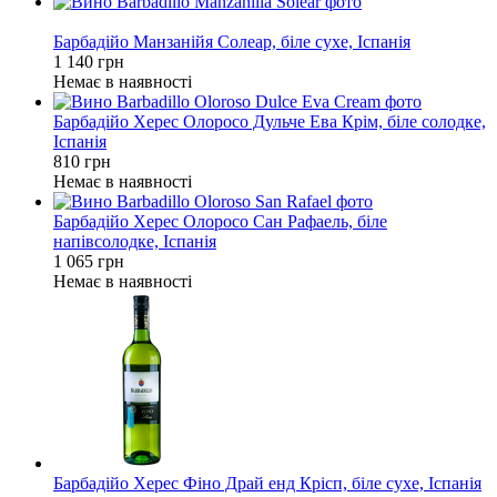
Відео
Барбадійо Манзанійя Солеар, біле сухе, Іспанія
1 140 грн
Немає в наявності
Барбадійо Херес Олоросо Дульче Ева Крім, біле солодке,
Іспанія
810 грн
Немає в наявності
Барбадійо Херес Олоросо Сан Рафаель, біле
напівсолодке, Іспанія
1 065 грн
Немає в наявності
Барбадійо Херес Фіно Драй енд Крісп, біле сухе, Іспанія