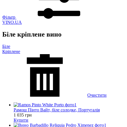
Фільтр
VINO.UA
Біле кріплене вино
Біле
Кріплене
Очистити
Рамош Пінто Вайт, біле солодке, Португалія
1 035 грн
Купити