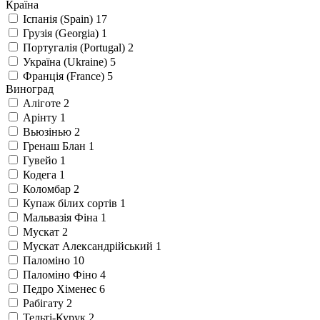
Країна
Іспанія (Spain)
17
Грузія (Georgia)
1
Португалія (Portugal)
2
Україна (Ukraine)
5
Франція (France)
5
Виноград
Аліготе
2
Арінту
1
Вьюзінью
2
Гренаш Блан
1
Гувейо
1
Кодега
1
Коломбар
2
Купаж білих сортів
1
Мальвазія Фіна
1
Мускат
2
Мускат Александрійський
1
Паломіно
10
Паломіно Фіно
4
Педро Хіменес
6
Рабігату
2
Тельті-Курук
2