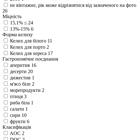
не вінтажне, рік може відрізнятися від зазначеного на фото
26
Міцність
15,1% ≤
24
13%-15%
6
Форма келиху
Келих для білого
11
Келих для порто
2
Келих для хереса
17
Гастрономічне поєднання
аперитив
16
десерти
20
дижестив
1
м'ясо біле
2
морепродукти
2
птиця
3
риба біла
1
салати
1
сири
10
фрукти
6
Класифікація
AOC
2
DOC
2