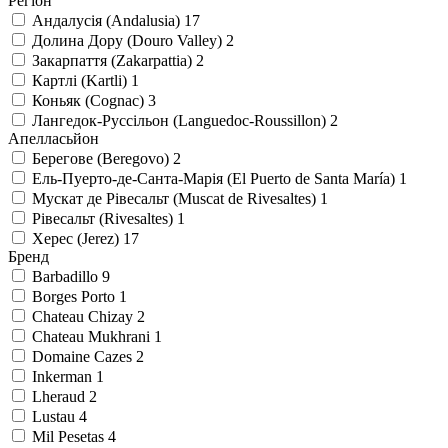
Регіон
Андалусія (Andalusia)
17
Долина Дору (Douro Valley)
2
Закарпаття (Zakarpattia)
2
Картлі (Kartli)
1
Коньяк (Cognac)
3
Лангедок-Русcільон (Languedoc-Roussillon)
2
Апелласьйон
Берегове (Beregovo)
2
Ель-Пуерто-де-Санта-Марія (El Puerto de Santa María)
1
Мускат де Рівесальт (Muscat de Rivesaltes)
1
Рівесальт (Rivesaltes)
1
Херес (Jerez)
17
Бренд
Barbadillo
9
Borges Porto
1
Chateau Chizay
2
Chateau Mukhrani
1
Domaine Cazes
2
Inkerman
1
Lheraud
2
Lustau
4
Mil Pesetas
4