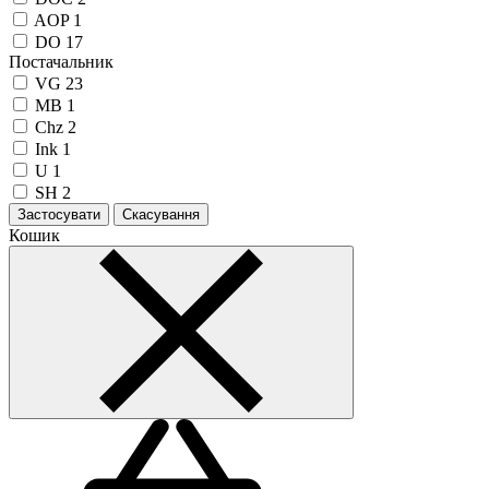
AOP
1
DO
17
Постачальник
VG
23
MB
1
Chz
2
Ink
1
U
1
SH
2
Застосувати
Скасування
Кошик