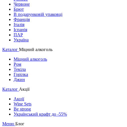
Червоне
Брют
В подарунковій упаковці
Франція
Італія
Іспанія
ПАР
Україна
Каталог
Міцний алкоголь
Міцний алкоголь
Ром
Текіла
Горілка
Джин
Каталог
Акції
Акції
Wine Sets
Be strong
Український крафт до -55%
Меню
Блог