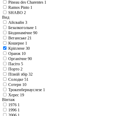
Pineau des Charentes
1
Ramos Pinto
1
SHABO
2
Вид
Айсвайн
3
Безалкогольне
1
Біодинамічне
90
Веганське
21
Кошерне
1
Кріплене
30
Оранж
10
Органічне
90
Пасіто
5
Порто
2
Пізній збір
32
Солодке
51
Сотерн
10
Трокенбернауслезе
1
Херес
19
Вінтаж
1976
1
1996
1
2006
1