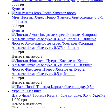
885 грн
Купити
Міль Песетас Херес Педро Хіменес, біле солодке, 0,375
л, Іспанія
885 грн
Купити
Люстао Амонтільядо де херес Фонтадез Флорида
Альмаченістас, біле сухе, 0,375 л, Іспанія
555 грн
Немає в наявності
Люстао Фіно дель Пуерто Хосе де ла Куеста
Альмаченістас, біле сухе, 0,5 л, Іспанія
405 грн
Немає в наявності
Шато Чизай Троянда Карпат, біле солодке, 0,5 л, Україна
1 020 грн
Немає в наявності