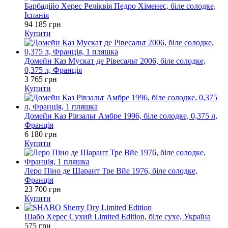
Барбадійо Херес Реліквія Педро Хіменес, біле солодке,
Іспанія
94 185 грн
Купити
Домейн Каз Мускат де Рівесальт 2006, біле солодке,
0,375 л, Франція
3 765 грн
Купити
Домейн Каз Рівзальт Амбре 1996, біле солодке, 0,375 л,
Франція
6 180 грн
Купити
Леро Піно де Шарант Тре Вйе 1976, біле солодке,
Франція
23 700 грн
Купити
Шабо Херес Сухий Limited Edition, біле сухе, Україна
575 грн