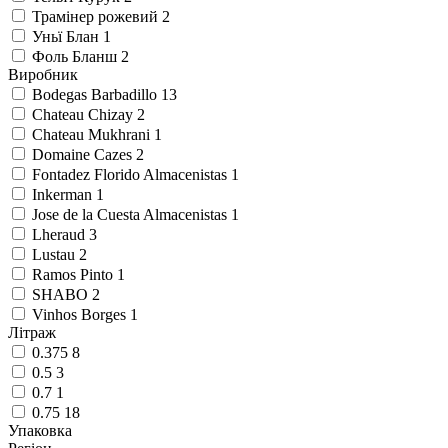
Трамінер рожевий
2
Уньї Блан
1
Фоль Бланш
2
Виробник
Bodegas Barbadillo
13
Chateau Chizay
2
Chateau Mukhrani
1
Domaine Cazes
2
Fontadez Florido Almacenistas
1
Inkerman
1
Jose de la Cuesta Almacenistas
1
Lheraud
3
Lustau
2
Ramos Pinto
1
SHABO
2
Vinhos Borges
1
Літраж
0.375
8
0.5
3
0.7
1
0.75
18
Упаковка