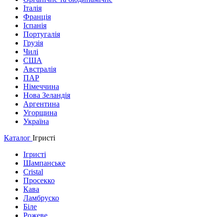
Італія
Франція
Іспанія
Португалія
Грузія
Чилі
США
Австралія
ПАР
Німеччина
Нова Зеландія
Аргентина
Угорщина
Україна
Каталог
Ігристі
Ігристі
Шампанське
Cristal
Просекко
Кава
Ламбруско
Біле
Рожеве