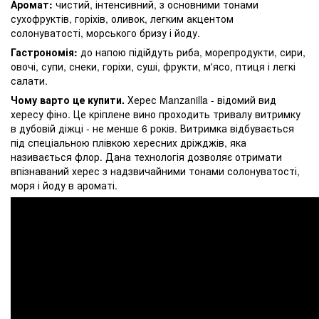
Аромат:
чистий, інтенсивний, з основними тонами
сухофруктів, горіхів, оливок, легким акцентом
солонуватості, морського бризу і йоду.
Гастрономія:
до напою підійдуть риба, морепродукти, сири,
овочі, супи, снеки, горіхи, суші, фрукти, м'ясо, птиця і легкі
салати.
Чому варто це купити.
Херес Manzanilla - відомий вид
хересу фіно. Це кріплене вино проходить тривалу витримку
в дубовій діжці - не менше 6 років. Витримка відбувається
під спеціальною плівкою хересних дріжджів, яка
називається флор. Дана технологія дозволяє отримати
впізнаваний херес з надзвичайними тонами солонуватості,
моря і йоду в ароматі.