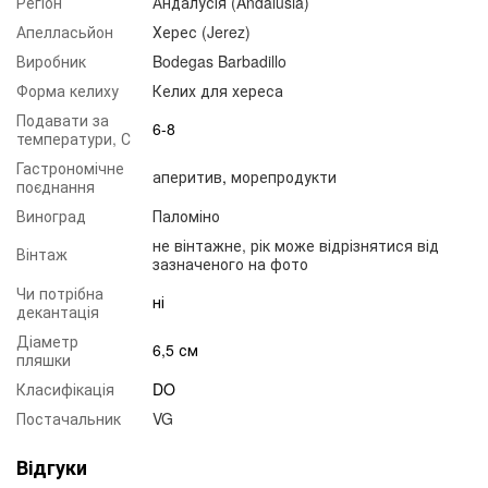
Регіон
Андалусія (Andalusia)
Апелласьйон
Херес (Jerez)
Виробник
Bodegas Barbadillo
Форма келиху
Келих для хереса
Подавати за
6-8
температури, С
Гастрономічне
аперитив
,
морепродукти
поєднання
Виноград
Паломіно
не вінтажне, рік може відрізнятися від
Вінтаж
зазначеного на фото
Чи потрібна
ні
декантація
Діаметр
6,5 см
пляшки
Класифікація
DO
Постачальник
VG
Відгуки