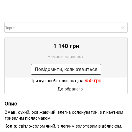
Партія:
1 140 грн
Немає в наявності
Повідомити, коли з'явиться
950 грн
При купівлі
6+
пляшок ціна
До обраного
Опис
Смак:
сухий, освіжаючий, злегка солонуватий, з пікантним
тривалим післясмаком.
Колір:
світло-солом'яний, з легким золотавим відблиском.