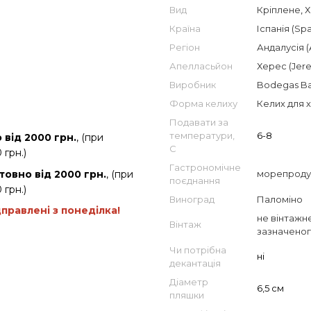
Вид
Кріплене
,
Х
Країна
Іспанія (Spa
Регіон
Андалусія (
Апелласьйон
Херес (Jere
Виробник
Bodegas Ba
Форма келиху
Келих для 
Подавати за
температури,
6-8
від 2000 грн.
, (при
С
 грн.)
Гастрономічне
товно від 2000 грн.
, (при
морепроду
поєднання
 грн.)
Виноград
Паломіно
дправлені з понеділка!
не вінтажне
Вінтаж
зазначеног
Чи потрібна
ні
декантація
Діаметр
6,5 см
пляшки