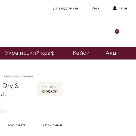
Укр
Вхід
050 533 76 08
0
Український крафт
Кейси
Акції
, біле сухе, Іспанія
 Dry &
Артикул
3109320
 л,
дгук
Порівняти
В бажання