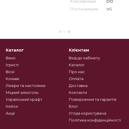
Класифікація
DO
Постачальник
VG
Каталог
Клієнтам
Вино
Вхід до кабінету
Ігристі
Каталог
Віскі
Про нас
Коньяк
Оплата
Лікери та настоянки
Доставка
Міцний алкоголь
Контакти
Український крафт
Повернення та гарантія
Кейси
Блог
Акції
Угода користувача
Політика конфіденційності