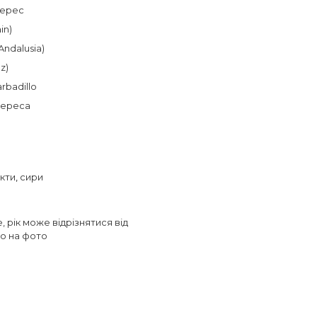
ерес
in)
Andalusia)
z)
rbadillo
хереса
кти
,
сири
, рік може відрізнятися від
о на фото