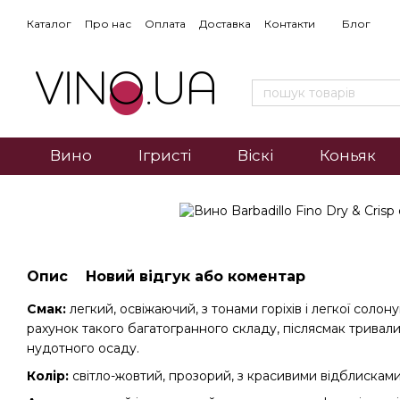
Каталог
Про нас
Оплата
Доставка
Контакти
Блог
Вино
Ігристі
Віскі
Коньяк
Опис
Новий відгук або коментар
Смак:
легкий, освіжаючий, з тонами горіхів і легкої солон
рахунок такого багатогранного складу, післясмак тривали
нудотного осаду.
Колір:
світло-жовтий, прозорий, з красивими відблискам