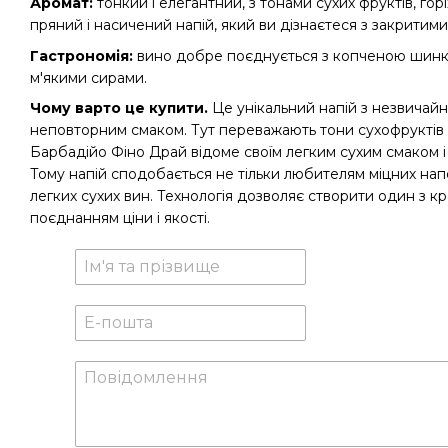
Аромат:
тонкий і елегантний, з тонами сухих фруктів, горіх
пряний і насичений напій, який ви дізнаєтеся з закритими
Гастрономія:
вино добре поєднується з копченою шинк
м'якими сирами.
Чому варто це купити.
Це унікальний напій з незвичайн
неповторним смаком. Тут переважають тони сухофруктів і 
Барбадійо Фіно Драй відоме своїм легким сухим смаком і
Тому напій сподобається не тільки любителям міцних напо
легких сухих вин. Технологія дозволяє створити один з кра
поєднанням ціни і якості.