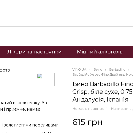
Лікери та настоянки
Міцний алкоголь
VINO.UA
Вино
Barbadillo
Барбадійо Херес Фіно Драй енд Крісп
Вино Barbadillo Fino
Crisp, біле сухе, 0,75
Андалусія, Іспанія
уватий в післясмаку. За
Немає в наявності
Написати ві
й і приємне, немає
615 грн
и і золотистими переливами.