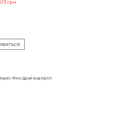
513 грн
'явиться
Херес Фіно Драй енд Крісп