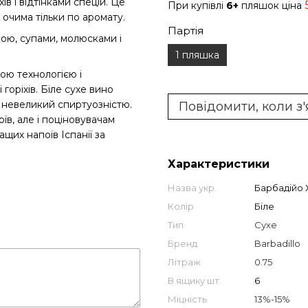
ів і відтінками спецій. Це
При купівлі
6+
пляшок ціна
 очима тільки по аромату.
Партія
ою, супами, молюсками і
1 пляшка
ою технологією і
горіхів. Біле сухе вино
 невеликий спиртуозністю.
Повідомити, коли з
їв, але і поціновувачам
щих напоїв Іспанії за
Характеристики
Назва укр.
Барбадійо 
Колір
Біле
Тип
Сухе
Бренд
Barbadillo
Літраж
0.75
В ящику шт.
6
Міцність
13%-15%