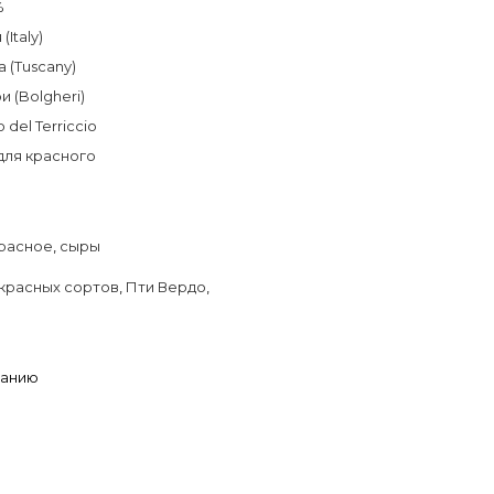
%
(Italy)
а (Tuscany)
и (Bolgheri)
o del Terriccio
для красного
расное
,
сыры
красных сортов
,
Пти Вердо
,
ланию