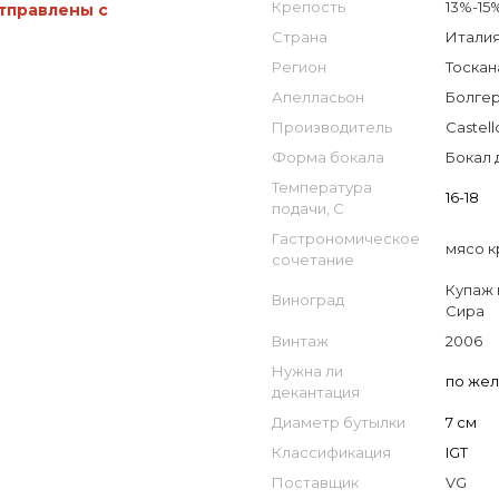
Крепость
13%-15
отправлены с
Страна
Италия 
Регион
Тоскан
Апелласьон
Болгер
Производитель
Castell
Форма бокала
Бокал 
Температура
16-18
подачи, С
Гастрономическое
мясо к
сочетание
Купаж 
Виноград
Сира
Винтаж
2006
Нужна ли
по же
декантация
Диаметр бутылки
7 см
Классификация
IGT
Поставщик
VG