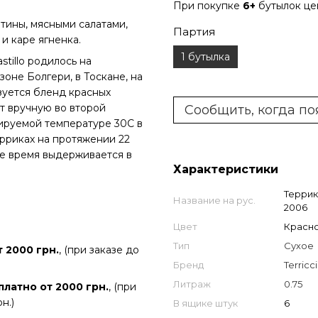
При покупке
6+
бутылок ц
тины, мясными салатами,
Партия
и каре ягненка.
1 бутылка
astillo родилось на
оне Болгери, в Тоскане, на
зуется бленд красных
т вручную во второй
Сообщить, когда по
ируемой температуре 30С в
рриках на протяжении 22
ое время выдерживается в
Характеристики
Террик
Название на рус.
2006
Цвет
Красн
Тип
Сухое
 2000 грн.
, (при заказе до
Бренд
Terricc
Литраж
0.75
платно от 2000 грн.
, (при
н.)
В ящике штук
6