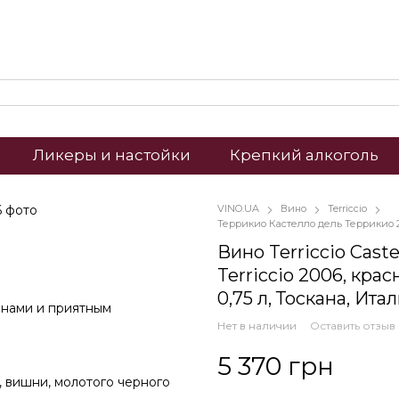
Ликеры и настойки
Крепкий алкоголь
VINO.UA
Вино
Terriccio
Террикио Кастелло дель Террикио 2
Вино Terriccio Castel
Terriccio 2006, крас
0,75 л, Тоскана, Ита
инами и приятным
Нет в наличии
Оставить отзыв
5 370 грн
 вишни, молотого черного