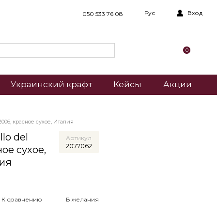
Рус
Вход
050 533 76 08
0
Украинский крафт
Кейсы
Акции
006, красное сухое, Италия
lo del
Артикул
2077062
ное сухое,
лия
К сравнению
В желания