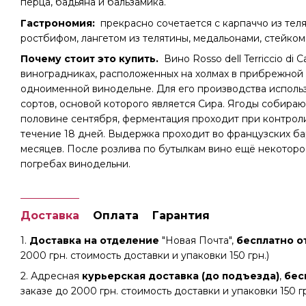
перца, бадьяна и бальзамика.
Гастрономия:
прекрасно сочетается с карпаччо из теля
ростбифом, лангетом из телятины, медальонами, стейком 
Почему стоит это купить.
Вино Rosso dell Terriccio di C
виноградниках, расположенных на холмах в прибрежной з
одноименной винодельне. Для его производства исполь
сортов, основой которого является Сира. Ягоды собираю
половине сентября, ферментация проходит при контрол
течение 18 дней. Выдержка проходит во французских ба
месяцев. После розлива по бутылкам вино ещё некотор
погребах винодельни.
Доставка
Оплата
Гарантия
1.
Доставка на отделение
"Новая Почта",
бесплатно от
2000 грн. стоимость доставки и упаковки 150 грн.)
2. Адресная
курьерская доставка (до подъезда)
,
бес
заказе до 2000 грн. стоимость доставки и упаковки 150 гр