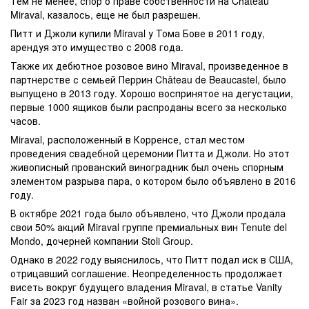
Тем не менее, спор о праве собственности на Château
Miraval, казалось, еще не был разрешен.
Питт и Джоли купили Miraval у Тома Бове в 2011 году,
арендуя это имущество с 2008 года.
Также их дебютное розовое вино Miraval, произведенное в
партнерстве с семьей Перрин Château de Beaucastel, было
выпущено в 2013 году. Хорошо воспринятое на дегустации,
первые 1000 ящиков были распроданы всего за несколько
часов.
Miraval, расположенный в Корренсе, стал местом
проведения свадебной церемонии Питта и Джоли. Но этот
живописный прованский виноградник был очень спорным
элементом разрыва пара, о котором было объявлено в 2016
году.
В октябре 2021 года было объявлено, что Джоли продала
свои 50% акций Miraval группе премиальных вин Tenute del
Mondo, дочерней компании Stoli Group.
Однако в 2022 году выяснилось, что Питт подал иск в США,
отрицавший соглашение. Неопределенность продолжает
висеть вокруг будущего владения Miraval, в статье Vanity
Fair за 2023 год назван «войной розового вина».