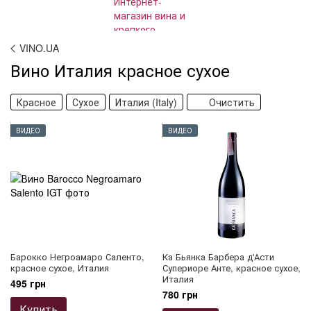
VINO.UA
Вино Италия красное сухое
Красное
Сухое
Италия (Italy)
Очистить
ВИДЕО
ВИДЕО
Барокко Негроамаро Саленто,
Ка Бьянка Барбера д'Асти
красное сухое, Италия
Супериоре Анте, красное сухое,
Италия
495 грн
780 грн
Купить