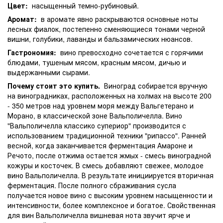
Цвет:
насыщенный темно-рубиновый.
Аромат:
в аромате явно раскрываются основные ноты
лесных фиалок, постепенно сменяющиеся тонами черной
вишни, голубики, лаванды и бальзамических нюансов.
Гастрономия:
вино превосходно сочетается с горячими
блюдами, тушеным мясом, красным мясом, дичью и
выдержанными сырами.
Почему стоит это купить.
Виноград собирается вручную
на виноградниках, расположенных на холмах на высоте 200
- 350 метров над уровнем моря между Вальгетерано и
Морано, в классической зоне Вальполичелла. Вино
"Вальполичелла классико супериор" производится с
использованием традиционной техники "рипассо". Ранней
весной, когда заканчивается ферментация Амароне и
Речото, после отжима остается жмых - смесь виноградной
кожуры и косточек. В смесь добавляют свежее, молодое
вино Вальполичелла. В результате инициируется вторичная
ферментация. После полного сбраживания сусла
получается новое вино с высоким уровнем насыщенности и
интенсивности, более комплексное и богатое. Свойственная
для вин Вальполичелла вишневая нота звучит ярче и