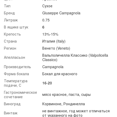
Тип
Сухое
Бренд
Giuseppe Campagnola
Литраж
0.75
В ящике штук
6
Крепость
13%-15%
Страна
Италия (Italy)
Регион
Венето (Veneto)
Вальполичелла Классико (Valpolicella
Апелласьон
Classico)
Производитель
Campagnola
Форма бокала
Бокал для красного
Температура
16-20
подачи, С
Гастрономическое
мясо красное
,
паста
,
сыры
сочетание
Виноград
Корвиноне
,
Рондинелла
не винтажное, год может отличаться
Винтаж
от указанного на фото