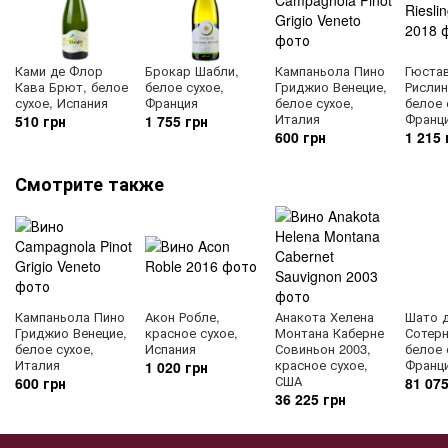
Ками де Флор
Брокар Шабли,
Кампаньола Пино
Гюста
Кава Брют, белое
белое сухое,
Гриджио Венецие,
Рислин
сухое, Испания
Франция
белое сухое,
белое 
Италия
Франц
510 грн
1 755 грн
600 грн
1 215 
Смотрите также
Кампаньола Пино
Акон Робле,
Анакота Хелена
Шато 
Гриджио Венецие,
красное сухое,
Монтана Каберне
Сотерн
белое сухое,
Испания
Совиньон 2003,
белое 
Италия
красное сухое,
Франц
1 020 грн
США
600 грн
81 075
36 225 грн