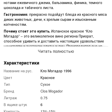
нотами ежевичного джема, бальзамика, финика, темного
шоколада и табачного листа.
Гастрономия:
прекрасно подойдут блюда из красного мяса
диких животных, дичи, к зрелым сырам и изысканным
копченостям.
Почему стоит это купить.
Испанское красное “Кло
Могадор” – это великолепное вино региона Приорат,
способное удивить и доставить настоящее удовольствие
ценителям и знатокам элитных вин. Производится оно из
Читать полностью
ягод 4 сортов винограда, самым старым лозам которого
более 80 лет. При изготовлении вина ягоды проходят
обязательный, очень строгий контроль и сортировку.
Характеристики
Мацерация при холодной температуре длится 2 дня, после
Название на рус.
Кло Могадор 1996
этого сусло ферментируется с регулярным
перемешиванием в чанах при контролируемой температуре
Цвет
Красное
в течение 3-4 недель. Затем происходит снятие с осадка,
Тип
Сухое
мягкий отжим и яблочно-молочное брожение.
Выдерживается напиток в бочках из французского дуба
Бренд
Clos Mogador
порядка 20 месяцев, а перед бутилированием оно не
Литраж
0.75
оклеивается и не фильтруется.
В ящике штук
6
Крепость
13%-15%