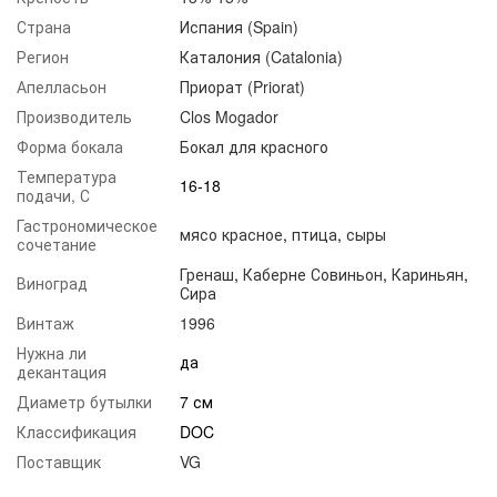
Страна
Испания (Spain)
Регион
Каталония (Catalonia)
Апелласьон
Приорат (Priorat)
Производитель
Clos Mogador
Форма бокала
Бокал для красного
Температура
16-18
подачи, С
Гастрономическое
мясо красное
,
птица
,
сыры
сочетание
Гренаш
,
Каберне Совиньон
,
Кариньян
,
Виноград
Сира
Винтаж
1996
Нужна ли
да
декантация
Диаметр бутылки
7 см
Классификация
DOC
Поставщик
VG