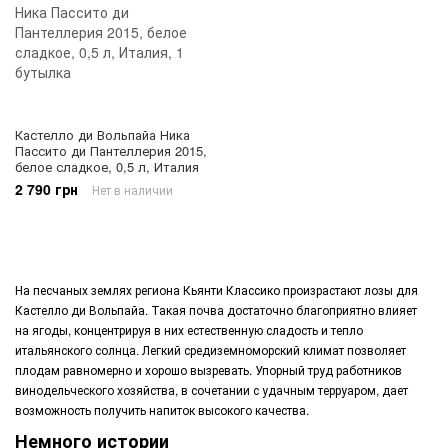
Кастелло ди Вольпайа Ника
Пассито ди Пантеллерия 2015,
белое сладкое, 0,5 л, Италия
2 790 грн
Нет в наличии
На песчаных землях региона Кьянти Классико произрастают лозы для
Кастелло ди Вольпайа. Такая почва достаточно благоприятно влияет
на ягоды, концентрируя в них естественную сладость и тепло
итальянского солнца. Легкий средиземноморский климат позволяет
плодам равномерно и хорошо вызревать. Упорный труд работников
винодельческого хозяйства, в сочетании с удачным терруаром, дает
возможность получить напиток высокого качества.
Немного истории