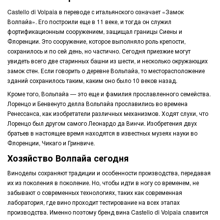
Castello di Volpaia в переводе с итальянского означает «Замок
Волпайа». Его построили еще в 11 веке, и тогда он служил
фортификационным сооружением, защищал границы Сиены и
Флоренции. Это сооружение, которое выполняло роль крепости,
сохранилось и по сей день, но частично. Сегодня приезжие могут
увидеть всего две старинных башни из шести, и несколько окружающих
замок стен. Если говорить о деревне Вольпайа, то месторасположение
зданий сохранилось таким, каким оно было 10 веков назад.
Кроме того, Вольпайа — это еще и фамилия прославленного семейства.
Лоренцо и Бенвенуто делла Вольпайа прославились во времена
Ренессанса, как изобретатели различных механизмов. Ходят слухи, что
Лоренцо был другом самого Леонардо да Винчи. Изобретения двух
братьев в настоящее время находятся в известных музеях науки во
Флоренции, Чикаго и Гринвиче.
Хозяйство Волпайа сегодня
Виноделы сохраняют традиции и особенности производства, передавая
их из поколения в поколение. Но, чтобы идти в ногу со временем, не
забывают о современных технологиях, таких как современная
лаборатория, где вино проходит тестирование на всех этапах
производства. Именно поэтому бренд вина Castello di Volpaia славится