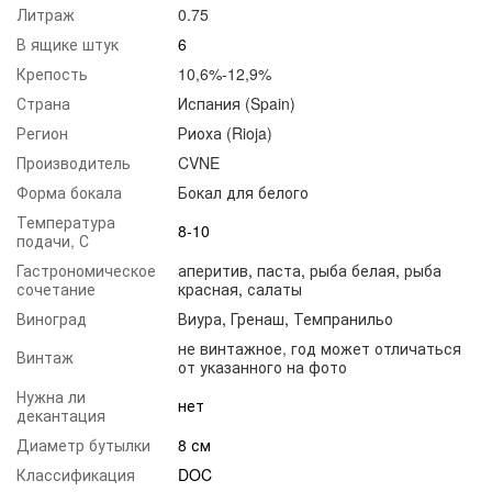
Литраж
0.75
В ящике штук
6
Крепость
10,6%-12,9%
Страна
Испания (Spain)
Регион
Риоха (Rioja)
Производитель
CVNE
Форма бокала
Бокал для белого
Температура
8-10
подачи, С
Гастрономическое
аперитив
,
паста
,
рыба белая
,
рыба
сочетание
красная
,
салаты
Виноград
Виура
,
Гренаш
,
Темпранильо
не винтажное, год может отличаться
Винтаж
от указанного на фото
Нужна ли
нет
декантация
Диаметр бутылки
8 см
Классификация
DOC