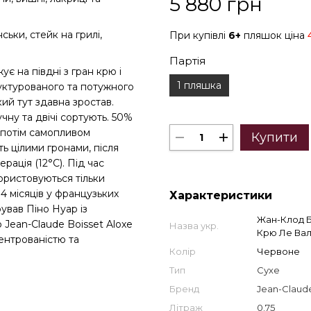
5 880 грн
ьки, стейк на грилі,
При купівлі
6+
пляшок ціна
Партія
є на півдні з гран крю і
1 пляшка
уктурованого та потужного
ий тут здавна зростав.
чну та двічі сортують. 50%
 потім самопливом
Купити
ь цілими гронами, після
ерація (12°C). Під час
ористовуються тільки
4 місяців у французьких
Характеристики
ував Піно Нуар із
Жан-Клод 
Jean-Claude Boisset Aloxe
Назва укр.
Крю Ле Вал
центрованістю та
Колір
Червоне
Тип
Сухе
Бренд
Jean-Claude
Літраж
0.75