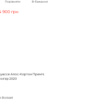
Порівняти
В бажання
4 900 грн
Буассе Алос-Кортон Прем'є
оз'єр 2020
 Boisset