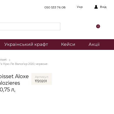
Укр
Вхід
050 533 76 08
0
Український крафт
Кейси
Акції
isset
є Крю Ле Валоз'єр 2020, червоне
isset Aloxe
Артикул
1720201
alozieres
0,75 л,