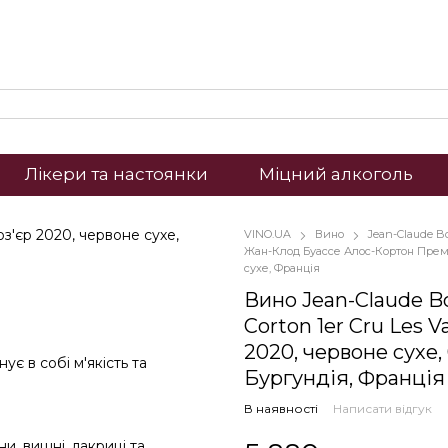
Лікери та настоянки
Міцний алкоголь
VINO.UA
Вино
Jean-Claude Bo
Жан-Клод Буассе Алос-Кортон Прем'
сухе, Франція
Вино Jean-Claude Bo
Corton 1er Cru Les V
2020, червоне сухе, 
є в собі м'якість та
Бургундія, Франція
В наявності
Написати відгук
и, вишні, лакриці та