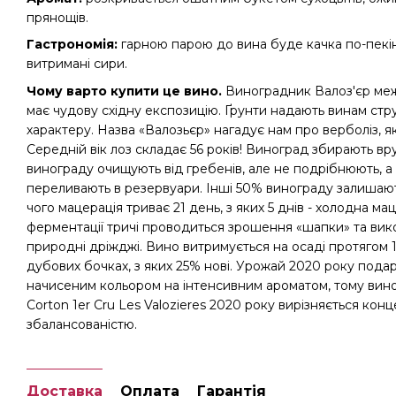
прянощів.
Гастрономія:
гарною парою до вина буде качка по-пекінс
витримані сири.
Чому варто купити це вино.
Виноградник Валоз'єр межу
має чудову східну експозицію. Ґрунти надають винам стр
характеру. Назва «Валозьєр» нагадує нам про верболіз, як
Середній вік лоз складає 56 років! Виноград збирають вру
винограду очищують від гребенів, але не подрібнюють, а
переливають в резервуари. Інші 50% винограду залишают
чого мацерація триває 21 день, з яких 5 днів - холодна мац
ферментації тричі проводиться зрошення «шапки» та вик
природні дріжджі. Вино витримується на осаді протягом 1
дубових бочках, з яких 25% нові. Урожай 2020 року подар
начисеним кольором на інтенсивним ароматом, тому вино 
Corton 1er Cru Les Valozieres 2020 року вирізняється кон
збалансованістю.
Доставка
Оплата
Гарантія