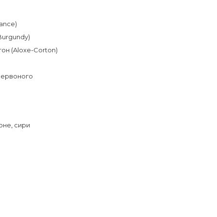
ance)
Burgundy)
он (Aloxe-Corton)
червоного
оне
,
сири