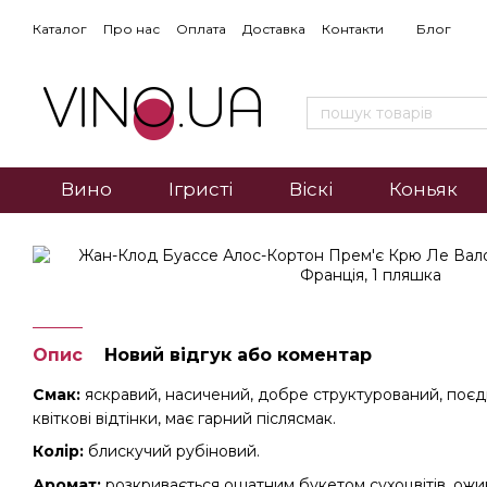
Каталог
Про нас
Оплата
Доставка
Контакти
Блог
Вино
Ігристі
Віскі
Коньяк
Опис
Новий відгук або коментар
Смак:
яскравий, насичений, добре структурований, поєдну
квіткові відтінки, має гарний післясмак.
Колір:
блискучий рубіновий.
Аромат:
розкривається ошатним букетом сухоцвітів, ожин