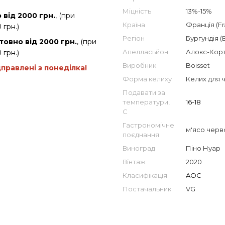
Міцність
13%-15%
від 2000 грн.
, (при
Країна
Франція (Fr
 грн.)
Регіон
Бургундія (
товно від 2000 грн.
, (при
Апелласьйон
Алокс-Корт
 грн.)
Виробник
Boisset
дправлені з понеділка!
Форма келиху
Келих для 
Подавати за
температури,
16-18
С
Гастрономічне
м'ясо черв
поєднання
Виноград
Піно Нуар
Вінтаж
2020
Класифікація
AOC
Постачальник
VG