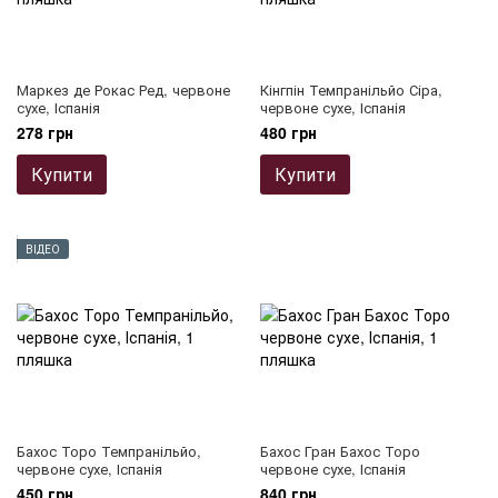
Маркез де Рокас Ред, червоне
Кінгпін Темпранільйо Сіра,
сухе, Іспанія
червоне сухе, Іспанія
278 грн
480 грн
Купити
Купити
ВІДЕО
Бахос Торо Темпранільйо,
Бахос Гран Бахос Торо
червоне сухе, Іспанія
червоне сухе, Іспанія
450 грн
840 грн