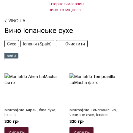
VINO.UA
Вино Іспанське сухе
Сухе
Іспанія (Spain)
Очистити
ВІДЕО
Монтефріо Айрен, біле сухе,
Монтефріо Темпранільйо,
Іспанія
червоне сухе, Іспанія
330 грн
330 грн
Купити
Купити