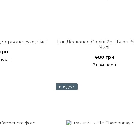
 червоне сухе, Чилі
Ель Дескансо Совіньйон Блан, б
Чилі
грн
480 грн
ності
В наявності
ВІДЕО