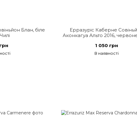
віньйон Блан, біле
Ерразуріс Каберне Совінь
 Чилі
Аконкагуа Альто 2016, червоне
Чилі
грн
1 050 грн
ності
В наявності