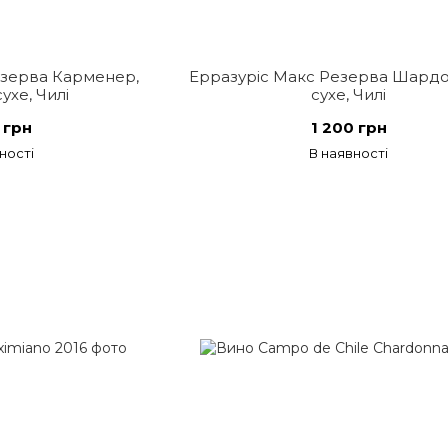
езерва Карменер,
Ерразуріс Макс Резерва Шардон
ухе, Чилі
сухе, Чилі
 грн
1 200 грн
ності
В наявності