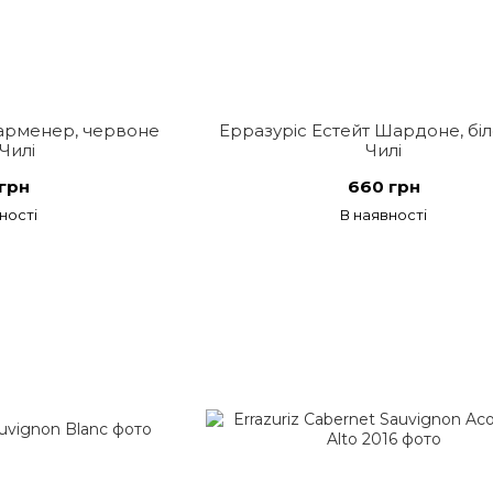
Карменер, червоне
Ерразуріс Естейт Шардоне, біл
 Чилі
Чилі
грн
660 грн
ності
В наявності