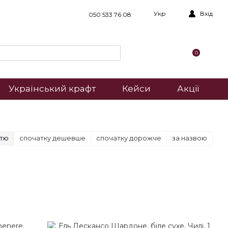
Укр
Вхід
050 533 76 08
0
Український крафт
Кейси
Акції
стю
спочатку дешевше
спочатку дорожче
за назвою