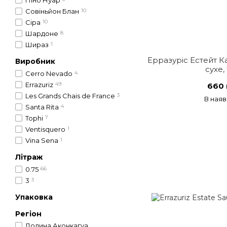
Піно Нуар
Совіньйон Блан
10
Сіра
10
Шардоне
8
Шираз
1
Ерразуріс Естейт 
Виробник
сухе,
Cerro Nevado
4
Errazuriz
49
660 
Les Grands Chais de France
3
В наяв
Santa Rita
4
Tophi
7
Ventisquero
1
Vina Sena
1
Літраж
0.75
66
3
3
Упаковка
Регіон
Долина Аконкагуа