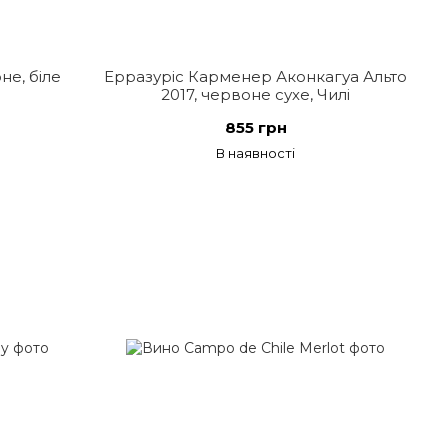
е, біле
Ерразуріс Карменер Аконкагуа Альто
2017, червоне сухе, Чилі
855 грн
В наявності