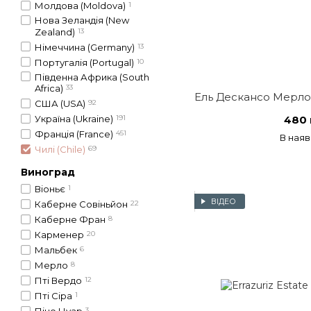
Молдова (Moldova)
1
Нова Зеландія (New
Zealand)
13
Німеччина (Germany)
13
Португалія (Portugal)
10
Південна Африка (South
Africa)
33
Ель Дескансо Мерло,
США (USA)
92
480 
Україна (Ukraine)
191
Франція (France)
451
В наяв
Чилі (Chile)
69
Виноград
Віоньє
1
ВІДЕО
Каберне Совіньйон
22
Каберне Фран
8
Карменер
20
Мальбек
6
Мерло
8
Пті Вердо
12
Пті Сіра
1
3