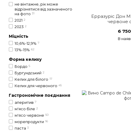
не вінтажне, рік може
відрізнятися від зазначеного
на фото
31
Ерразуріс Дон Ма
2021
2
червоне с
2023
2
6 750
Міцність
В наяв
10,6%-12,9%
7
13%-15%
62
Форма келиху
Бордо
5
Бургундський
2
Келих для білого
17
Келих для червоного
45
Гастрономічне поєднання
аперитив
7
м'ясо біле
2
м'ясо червоне
50
морепродукти
16
паста
3