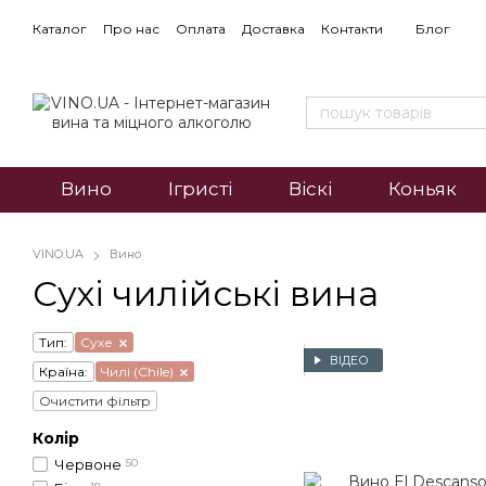
Каталог
Про нас
Оплата
Доставка
Контакти
Блог
Вино
Ігристі
Віскі
Коньяк
VINO.UA
Вино
Сухі чилійські вина
Тип:
Сухе
ВІДЕО
Країна:
Чилі (Chile)
Очистити фільтр
Колір
Червоне
50