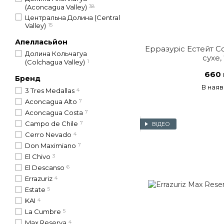
(Aconcagua Valley)
38
Центральна Долина (Central
Valley)
15
Апелласьйон
Ерразуріс Естейт Со
Долина Кольчагуа
сухе,
(Colchagua Valley)
1
660 
Бренд
В наяв
3 Tres Medallas
4
Aconcagua Alto
7
Aconcagua Costa
7
Campo de Chile
7
ВІДЕО
Cerro Nevado
4
Don Maximiano
7
El Chivo
3
El Descanso
6
Errazuriz
4
Estate
5
KAI
4
La Cumbre
5
Max Reserva
4