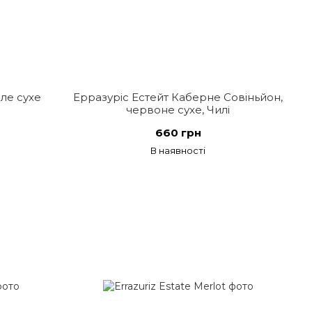
іле сухе
Ерразуріс Естейт Каберне Совіньйон,
червоне сухе, Чилі
660 грн
В наявності