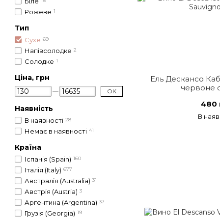
Біле
18
Рожеве
1
Тип
Сухе
69
Напівсолодке
2
Солодке
1
Ціна, грн
Ель Дескансо Каб
червоне с
ОК
480 
Наявність
В наяв
В наявності
28
Немає в наявності
41
Країна
Іспанія (Spain)
160
Італія (Italy)
677
Австралія (Australia)
31
Австрія (Austria)
3
Аргентина (Argentina)
37
Грузія (Georgia)
19