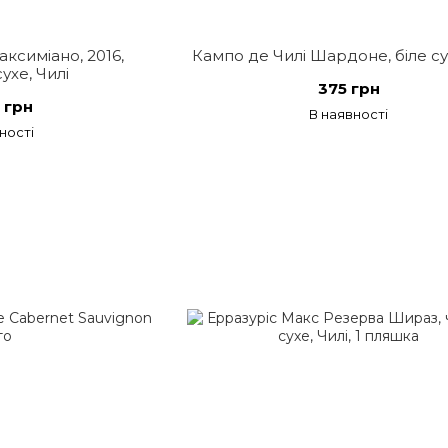
ксиміано, 2016,
Кампо де Чилі Шардоне, біле су
ухе, Чилі
375 грн
 грн
В наявності
ності