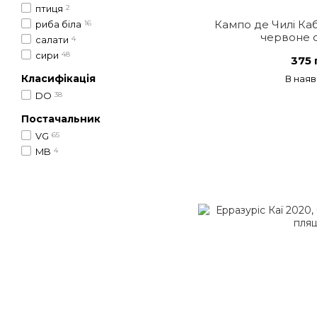
птиця
2
Кампо де Чилі Ка
риба біла
16
червоне с
салати
4
сири
48
375 
Класифікація
В наяв
DO
38
Постачальник
VG
65
MB
4