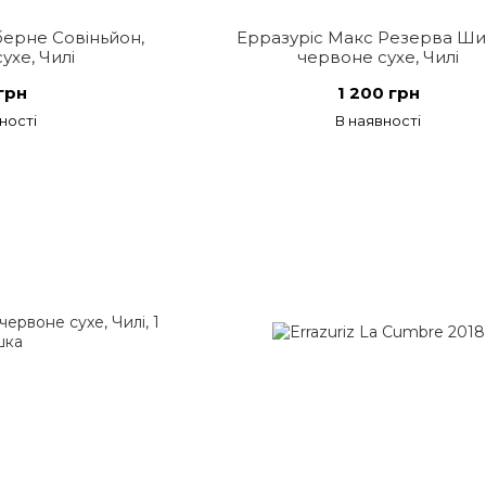
берне Совіньйон,
Ерразуріс Макс Резерва Ши
ухе, Чилі
червоне сухе, Чилі
грн
1 200 грн
ності
В наявності