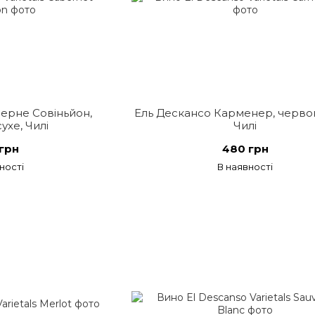
ерне Совіньйон,
Ель Дескансо Карменер, червон
ухе, Чилі
Чилі
грн
480 грн
ності
В наявності