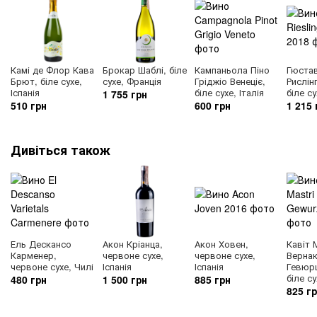
Камі де Флор Кава
Брокар Шаблі, біле
Кампаньола Піно
Гюста
Брют, біле сухе,
сухе, Франція
Гріджіо Венеціє,
Рислін
Іспанія
біле сухе, Італія
біле с
1 755 грн
510 грн
600 грн
1 215 
Дивіться також
Ель Дескансо
Акон Кріанца,
Акон Ховен,
Кавіт 
Карменер,
червоне сухе,
червоне сухе,
Вернак
червоне сухе, Чилі
Іспанія
Іспанія
Гевюрц
біле су
480 грн
1 500 грн
885 грн
825 г