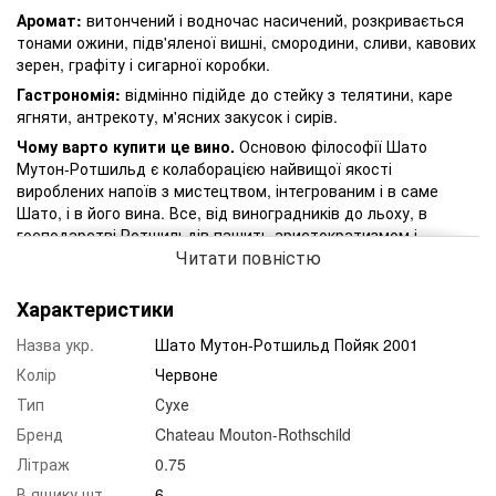
Аромат:
витончений і водночас насичений, розкривається
тонами ожини, підв'яленої вишні, смородини, сливи, кавових
зерен, графіту і сигарної коробки.
Гастрономія:
відмінно підійде до стейку з телятини, каре
ягняти, антрекоту, м'ясних закусок і сирів.
Чому варто купити це вино.
Основою філософії Шато
Мутон-Ротшильд є колаборацією найвищої якості
вироблених напоїв з мистецтвом, інтегрованим і в саме
Шато, і в його вина. Все, від виноградників до льоху, в
господарстві Ротшильдів пашить аристократизмом і
Читати повністю
еклектикою, не забуваючи при цьому про виробництво
головного нектару - вина Прем'є Крю Классе Chateau
Mouton-Rothschild 2001. Цей шедевр створений з бордоських
Характеристики
сортів за старовинною технологією із бродінням і
Назва укр.
Шато Мутон-Ротшильд Пойяк 2001
малолактикою в ​​дерев'яних чанах і витримкою у
французьких барріках. Етикетку для вінтажу 2001 року
Колір
Червоне
намалював американський архітектор, скульптор і художник
Тип
Сухе
Роберт Вілсон.
Бренд
Chateau Mouton-Rothschild
Літраж
0.75
В ящику шт.
6