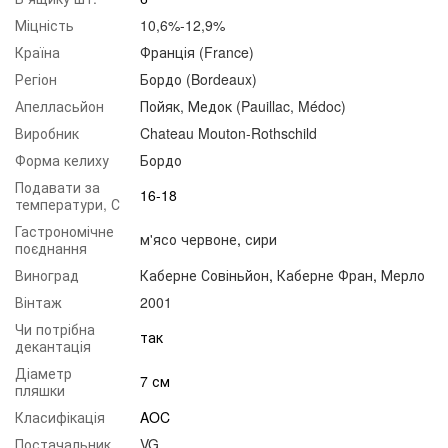
Міцність
10,6%-12,9%
Країна
Франція (France)
Регіон
Бордо (Bordeaux)
Апелласьйон
Пойяк, Медок (Pauillac, Médoc)
Виробник
Chateau Mouton-Rothschild
Форма келиху
Бордо
Подавати за
16-18
температури, С
Гастрономічне
м'ясо червоне
,
сири
поєднання
Виноград
Каберне Совіньйон
,
Каберне Фран
,
Мерло
Вінтаж
2001
Чи потрібна
так
декантація
Діаметр
7 см
пляшки
Класифікація
AOC
Постачальник
VG