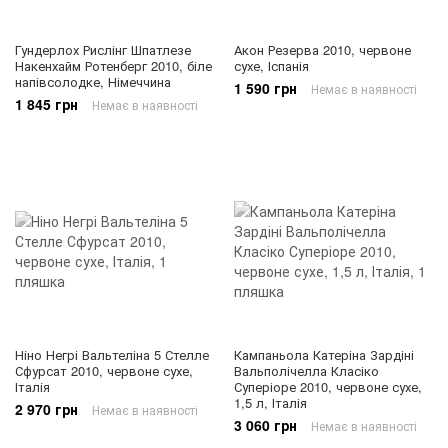
Гундерлох Рислінг Шпатлезе
Акон Резерва 2010, червоне
Накенхайм Ротенберг 2010, біле
сухе, Іспанія
напівсолодке, Німеччина
1 590 грн
Немає в наявності
1 845 грн
Немає в наявності
Ніно Негрі Вальтеліна 5 Стелле
Кампаньола Катеріна Зардіні
Сфурсат 2010, червоне сухе,
Вальполічелла Класіко
Італія
Суперіоре 2010, червоне сухе,
1,5 л, Італія
2 970 грн
Немає в наявності
3 060 грн
Немає в наявності