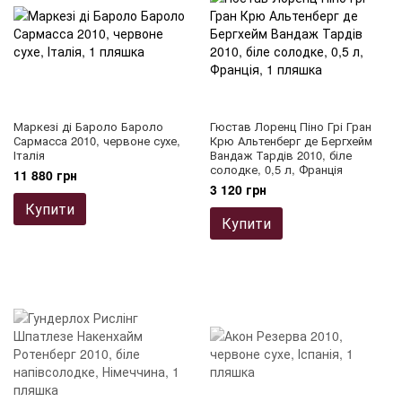
Маркезі ді Бароло Бароло
Гюстав Лоренц Піно Грі Гран
Сармасса 2010, червоне сухе,
Крю Альтенберг де Бергхейм
Італія
Вандаж Тардів 2010, біле
солодке, 0,5 л, Франція
11 880 грн
3 120 грн
Купити
Купити