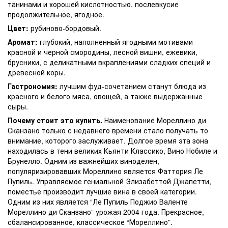
танинами и хорошей кислотностью, послевкусие
продолжительное, ягодное.
Цвет:
рубиново-бордовый.
Аромат:
глубокий, наполненный ягодными мотивами
красной и черной смородины, лесной вишни, ежевики,
брусники, с деликатными вкраплениями сладких специй и
древесной коры.
Гастрономия:
лучшим фуд-сочетанием станут блюда из
красного и белого мяса, овощей, а также выдержанные
сыры.
Почему стоит это купить.
Наименование Мореллино ди
Сканзано только с недавнего времени стало получать то
внимание, которого заслуживает. Долгое время эта зона
находилась в тени великих Кьянти Классико, Вино Нобиле и
Брунелло. Одним из важнейших виноделен,
популяризировавших Мореллино является Фаттория Ле
Пупиль. Управляемое гениальной Элизабеттой Джапетти,
поместье производит лучшие вина в своей категории.
Одним из них является “Ле Пупиль Поджио Валенте
Мореллино ди Сканзано” урожая 2004 года. Прекрасное,
сбалансированное, классическое “Мореллино”.