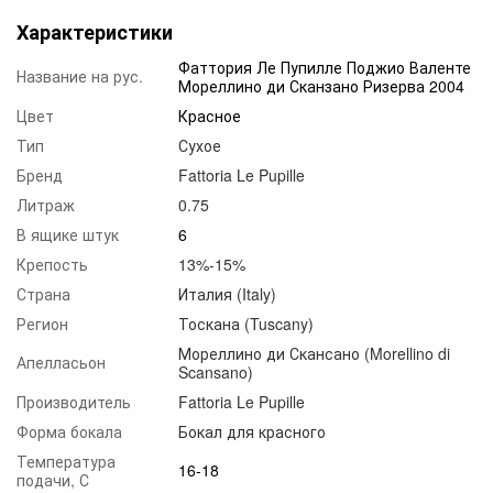
Характеристики
Фаттория Ле Пупилле Поджио Валенте
Название на рус.
Мореллино ди Сканзано Ризерва 2004
Цвет
Красное
Тип
Сухое
Бренд
Fattoria Le Pupille
Литраж
0.75
В ящике штук
6
Крепость
13%-15%
Страна
Италия (Italy)
Регион
Тоскана (Tuscany)
Мореллино ди Скансано (Morellino di
Апелласьон
Scansano)
Производитель
Fattoria Le Pupille
Форма бокала
Бокал для красного
Температура
16-18
подачи, С