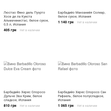
Люстао Фино дель Пуэрто
Барбадийо Манзанийя Солеар,
Хосе де ла Куеста
белое сухое, Испания
Альмаченистас, белое сухое,
1 140 грн
Нет в наличии
0,5 л, Испания
405 грн
Нет в наличии
Барбадийо Херес Олоросо
Барбадийо Херес Олоросо Сан
Дульче Эва Крим, белое
Рафаель, белое полусладкое,
сладкое, Испания
Испания
810 грн
1 065 грн
Нет в наличии
Нет в наличии