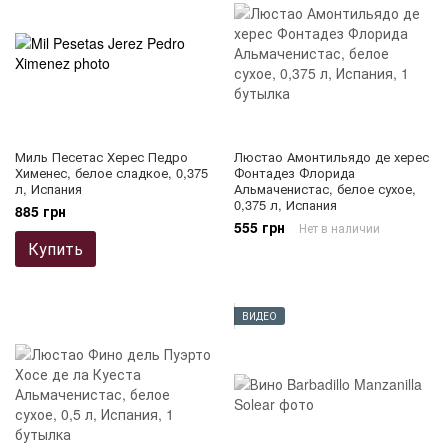
Миль Песетас Херес Педро
Люстао Амонтильядо де херес
Хименес, белое сладкое, 0,375
Фонтадез Флорида
л, Испания
Альмаченистас, белое сухое,
0,375 л, Испания
885 грн
555 грн
Нет в наличии
Купить
ВИДЕО