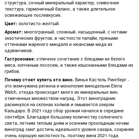
структура, сочный минеральный характер, сливочная
текстура, гармоничный баланс, а также длительное
освежающее послевкусие.
Цвет:
золотисто-желтый.
Аромат:
многогранный, сложный, насыщенный, с нотами
экзотических фруктов, в частности папайи, пряными
оттенками жареного миндаля и нюансами меда из
одуванчиков.
Гастрономия:
отличное сочетание с блюдами из белого
мяса, копченым лососем, а также изысканными блюдами из
грибов.
Почему стоит купить это вино.
Винья Кастель Рингберг -
это жемчужина региона и монополия винодельни Elena
Walch, откуда происходит много их минеральных вин,
отмеченных множеством наград. Этот виноградник
раскинулся на склонах холмов и омывается озером
Кальдаро. В 2021 году сбор урожая начался в середине
сентября. Благодаря большому количеству солнечного
света, летним теплым дням и осенним прохладным ночам
виноград смог достичь идеального уровня сахара, сохраняя
очень хорошую кислотность, поэтому вина 2021 года