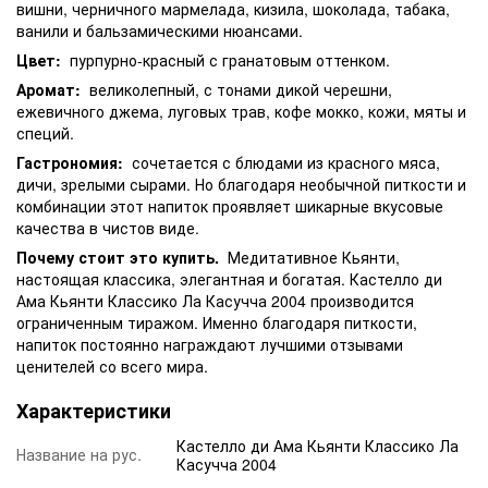
вишни, черничного мармелада, кизила, шоколада, табака,
ванили и бальзамическими нюансами.
Цвет:
пурпурно-красный с гранатовым оттенком.
Аромат:
великолепный, с тонами дикой черешни,
ежевичного джема, луговых трав, кофе мокко, кожи, мяты и
специй.
Гастрономия:
сочетается с блюдами из красного мяса,
дичи, зрелыми сырами. Но благодаря необычной питкости и
комбинации этот напиток проявляет шикарные вкусовые
качества в чистов виде.
Почему стоит это купить.
Медитативное Кьянти,
настоящая классика, элегантная и богатая. Кастелло ди
Ама Кьянти Классико Ла Касучча 2004 производится
ограниченным тиражом. Именно благодаря питкости,
напиток постоянно награждают лучшими отзывами
ценителей со всего мира.
Характеристики
Кастелло ди Ама Кьянти Классико Ла
Название на рус.
Касучча 2004