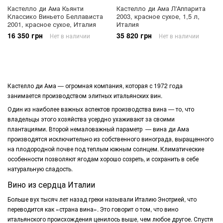
Кастелло ди Ама Кьянти
Кастелло ди Ама Л'Аппарита
Классико Виньето Беллависта
2003, красное сухое, 1,5 л,
2001, красное сухое, Италия
Италия
16 350 грн
35 820 грн
Нет в наличии
Нет в наличии
Кастелло ди Ама
— огромная компания, которая с 1972 года
занимается производством элитных итальянских вин.
Один из наиболее важных аспектов производства вина — то, что
владельцы этого хозяйства усердно ухаживают за своими
плантациями. Второй немаловажный параметр — вина ди Ама
производятся исключительно из собственного винограда, выращенного
на плодородной почве под теплым южным солнцем. Климатические
особенности позволяют ягодам хорошо созреть, и сохранить в себе
натуральную сладость.
Вино из сердца Италии
Больше вух тысяч лет назад греки называли Италию Энотрией, что
переводится как «страна вина». Это говорит о том, что вино
итальянского происхождения ценилось выше, чем любое другое. Спустя