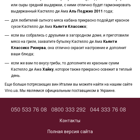
или сыры средней выдержки, с ними отлично будет гармонировать
выдержанный Кастелло ди Ама
Аль Поджио 2011
года;
для любителей сытного мяса кабана прекрасно подойдет красное
сухое Кастелло ди Ама
Кьянти Классико
;
если вы собрались с друзьями в загородном доме, и приготовили
мясо на гриле, захватите бутылку Кастелло ди Ама
Кьянти
Классико Ризерва
, она отлично скрасит настроение и дополнит
ваши блюда;
если же вам по вкусу грибы, то дополните их красным сухим
Кастелло ди Ама
Хайку
, которое также прекрасно освежит в теплый
день.
Еще больше потрясающих вин Италии вы можете найти на нашем сайте
Vino.ua. Мы являемся официальным поставщиком в Украине.
050 533 76 08
0800 333 292
044 333 76 08
Контакты
Полная версия сайта