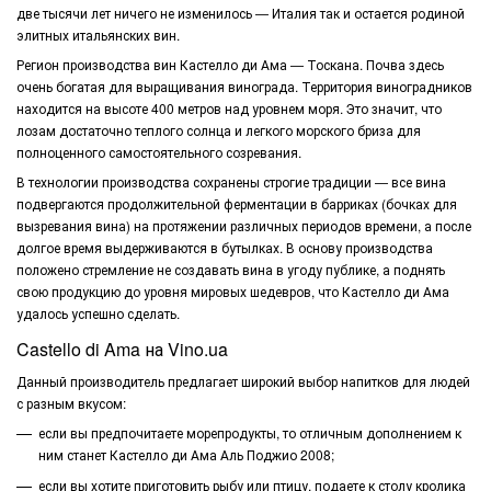
две тысячи лет ничего не изменилось — Италия так и остается родиной
элитных итальянских вин.
Регион производства вин
Кастелло ди Ама
— Тоскана. Почва здесь
очень богатая для выращивания винограда. Территория виноградников
находится на высоте 400 метров над уровнем моря. Это значит, что
лозам достаточно теплого солнца и легкого морского бриза для
полноценного самостоятельного созревания.
В технологии производства сохранены строгие традиции — все вина
подвергаются продолжительной ферментации в барриках (бочках для
вызревания вина) на протяжении различных периодов времени, а после
долгое время выдерживаются в бутылках. В основу производства
положено стремление не создавать вина в угоду публике, а поднять
свою продукцию до уровня мировых шедевров, что
Кастелло ди Ама
удалось успешно сделать.
Castello di Ama на Vino.ua
Данный производитель предлагает широкий выбор напитков для людей
с разным вкусом:
если вы предпочитаете морепродукты, то отличным дополнением к
ним станет Кастелло ди Ама Аль Поджио 2008;
если вы хотите приготовить рыбу или птицу, подаете к столу кролика