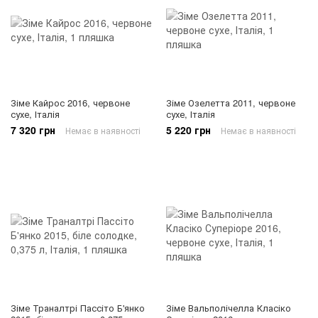
Зіме Кайрос 2016, червоне
Зіме Озелетта 2011, червоне
сухе, Італія
сухе, Італія
7 320 грн
5 220 грн
Немає в наявності
Немає в наявності
Зіме Траналтрі Пассіто Б'янко
Зіме Вальполічелла Класіко