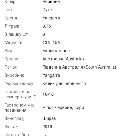
Колір
Червоне
Тип
Сухе
Бренд
Yangarra
Літраж
0.75
В ящику шт.
6
Міцність
13%-15%
Вид
Біодинамічне
Країна
Австралія (Australia)
Регіон
Південна Австралія (South Australia)
Виробник
Yangarra
Форма келиху
Келих для червоного
Подавати за
16-18
температури, С
Гастрономічне
м'ясо червоне
,
сири
поєднання
Виноград
Шираз
Вінтаж
2019
Чи потрібна