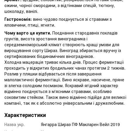
ожини, чорної смородини, з відтінками спецій, тютюну,
шоколаду, ванілі.
Гастрономія:
вино чудово поєднується зі стравами з
яловичини, птиці, ягняти.
Чому варто це купити.
Поєднання стародавніх покладів
грунтів, висота зростання виноградника і
середземноморський клімат створюють кращі умови для
вирощування сорту Шираз. Виноград збирається вручну із
сертифікованих біодинамічних віноградніков.
Холодна мацерація триває кілька днів. Процес ферментації
проходить у відкритих бродильних чанах протягом 2 тижнів.
Розлив у пляшки відбувається після завершення
малолактичної ферментації. Вино яскраве, насичене, пряне
зі злегка солодким посмаком. Яскравий ягідний характер
відмінно поєднується з м'ясними стравами, особливо
соковитим стейком. Також вино відмінно підійде для великої
компанії, так як є абсолютно універсальним і дружелюбним.
Характеристики
Назва укр.
Янгарра Шираз ПФ Макларен Вейл 2019