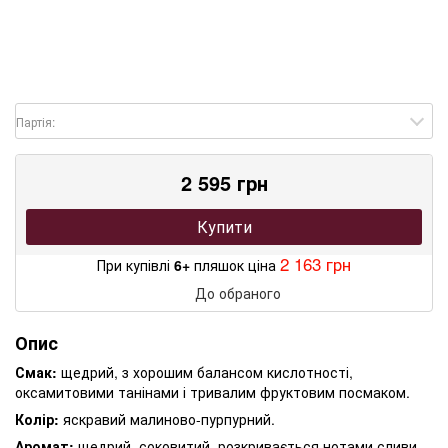
Партія:
2 595 грн
Купити
2 163 грн
При купівлі
6+
пляшок ціна
До обраного
Опис
Смак:
щедрий, з хорошим балансом кислотності,
оксамитовими танінами і тривалим фруктовим посмаком.
Колір:
яскравий малиново-пурпурний.
Аромат:
щедрий, соковитий, розкривається нотами сливи,