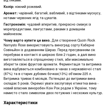
Колір:
ніжний рожевий.
Аромат:
чарівний, багатий, вабливий, з відтінками мускусу,
нотами червоних ягід та цукатів.
Гастрономія:
чудовий аперитив, прекрасно смакує із
морепродуктами, лангустами, раками з домашнім
майонезом.
Чому варто купити це вино.
Для створення Quoin Rock
Namysto Rose використовують виноград сорту Каберне
Совіньйон із додаванням Шираз. Перед пресуванням сік
перебуває в контакті зі шкіркою біля 2 годин, а далі вино
виготовляється в спрощеному стилі, аби максимально
зберегти свіжі фруктові аромати. Ферментація та витримка
вина відбувається комбіновано в чанах з нержавіючої сталі
(87%) та в старих дубових бочках(13%) об'ємом 225 л.
Витримка триває 6 місяців. Потенціал до витримки вина
складає 5 років. Окремої уваги заслуговує етикетка вина -
новий власник виноробен Коін Рок родом з України, тому
намисто стало символом двох потужних і несхожих культур.
Характеристики