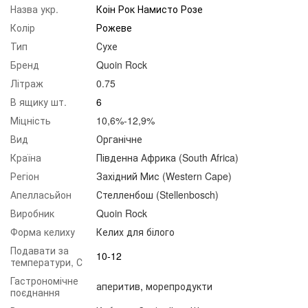
Назва укр.
Коін Рок Намисто Розе
Колір
Рожеве
Тип
Сухе
Бренд
Quoin Rock
Літраж
0.75
В ящику шт.
6
Міцність
10,6%-12,9%
Вид
Органічне
Країна
Південна Африка (South Africa)
Регіон
Західний Мис (Western Cape)
Апелласьйон
Стелленбош (Stellenbosch)
Виробник
Quoin Rock
Форма келиху
Келих для білого
Подавати за
10-12
температури, С
Гастрономічне
аперитив
,
морепродукти
поєднання