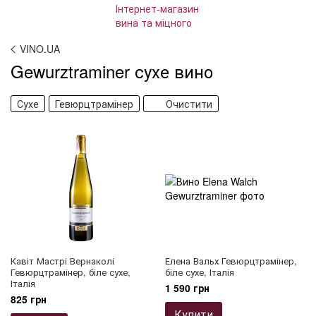
VINO.UA
Gewurztraminer сухе вино
Сухе
Гевюрцтрамінер
Очистити
Кавіт Мастрі Вернаколі
Елена Вальх Гевюрцтрамінер,
Гевюрцтрамінер, біле сухе,
біле сухе, Італія
Італія
1 590 грн
825 грн
Купити