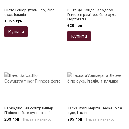
Енате Гевюрцтрамінер, біле
Кінта до Конде Галодоро
сухе, Іспанія
Гевюрцтрамінер, біле сухе,
Португалія
1 125 грн
630 грн
Купити
Купити
Барбадійо Гевюрцтрамінер
Таска д'Альмеріта Леоне, біле
Пірінеос, біле сухе, Іспанія
сухе, Італія
263 грн
795 грн
Немає в наявності
Немає в наявності