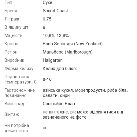
Тип
Сухе
Бренд
Secret Coast
Літраж
0.75
В ящику шт.
6
Міцність
10,6%-12,9%
Країна
Нова Зеландія (New Zealand)
Регіон
Мальборо (Marlborough)
Виробник
Hallgarten
Форма келиху
Келих для білого
Подавати за
8-10
температури, С
Гастрономічне
азійська кухня
,
морепродукти
,
риба біла
,
поєднання
салати
,
сири
Виноград
Совіньйон Блан
не вінтажне, рік може відрізнятися від
Вінтаж
зазначеного на фото
Чи потрібна
ні
декантація