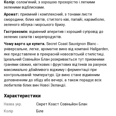
Колір:
солом'яний, з хорошою прозорістю і легкими
зеленими відблисками.
Аромат:
приємний і комплексний, з тонами листя
смородини, білих квітів, стиглого ківі, папайї, карамболю,
зеленого яблука і морського бризу.
Гастрономія:
відмінний аперитив і хороший супровід до
зелених салатів і морепродуктів.
Чому варто це купити.
Secret Coast Sauvignon Blanc -
універсальне, легке, ароматне вино від компанії Hallgarden,
яке представлене в прекрасній новосвітській стилістиці.
Ідеальний Совіньйон Блан розкривається тут приємними
гранями свіжих, квіткових і фруктових відтінків за рахунок
максимально дбайливого віджиму і ферментації при
контрольованій температурі. Це вино стане відмінним
доповненням до обіду або вечері, а також порадує всіх
любителів білих вин Нової Зеландії.
Характеристики
Назва укр.
Сікрет Коаст Совіньйон Блан
Колір
Біле