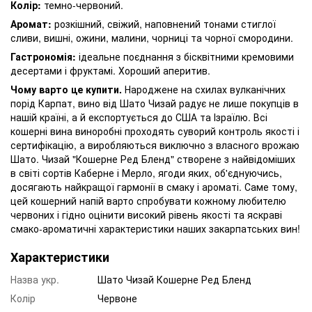
Колір:
темно-червоний.
Аромат:
розкішний, свіжий, наповнений тонами стиглої
сливи, вишні, ожини, малини, чорниці та чорної смородини.
Гастрономія:
ідеальне поєднання з бісквітними кремовими
десертами і фруктамі. Хороший аперитив.
Чому варто це купити.
Народжене на схилах вулканічних
порід Карпат, вино від Шато Чизай радує не лише покупців в
нашій країні, а й експортується до США та Ізраїлю. Всі
кошерні вина виноробні проходять суворий контроль якості і
сертифікацію, а виробляються виключно з власного врожаю
Шато. Чизай "Кошерне Ред Бленд" створене з найвідоміших
в світі сортів Каберне і Мерло, ягоди яких, об'єднуючись,
досягають найкращої гармонії в смаку і ароматі. Саме тому,
цей кошерний напій варто спробувати кожному любителю
червоних і гідно оцінити високий рівень якості та яскраві
смако-ароматичні характеристики наших закарпатських вин!
Характеристики
Назва укр.
Шато Чизай Кошерне Ред Бленд
Колір
Червоне