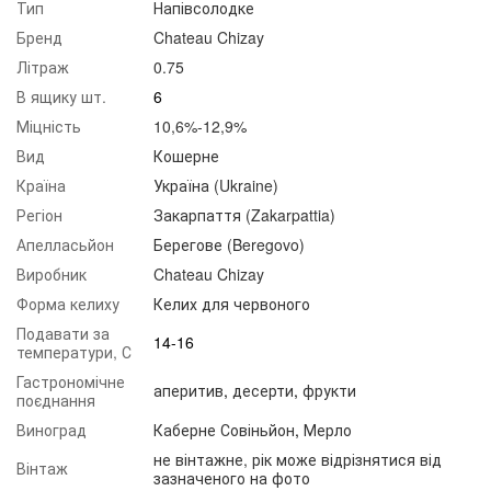
Тип
Напівсолодке
Бренд
Chateau Chizay
Літраж
0.75
В ящику шт.
6
Міцність
10,6%-12,9%
Вид
Кошерне
Країна
Україна (Ukraine)
Регіон
Закарпаття (Zakarpattia)
Апелласьйон
Берегове (Beregovo)
Виробник
Chateau Chizay
Форма келиху
Келих для червоного
Подавати за
14-16
температури, С
Гастрономічне
аперитив
,
десерти
,
фрукти
поєднання
Виноград
Каберне Совіньйон
,
Мерло
не вінтажне, рік може відрізнятися від
Вінтаж
зазначеного на фото