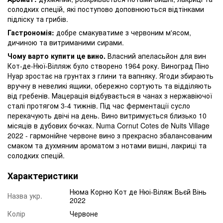
солодких спецій, які поступово доповнюються відтінками
підліску та грибів.
Гастрономія:
добре смакуватиме з червоним м'ясом,
дичиною та витриманими сирами.
Чому варто купити це вино.
Власний апеласьйон для вин
Кот-де-Нюї-Вілляж було створено 1964 року. Виноград Піно
Нуар зростає на грунтах з глини та вапняку. Ягоди збирають
вручну в невеликі ящики, обережно сортують та відділяють
від гребенів. Мацерація відбувається в чанах з нержавіючої
сталі протягом 3-4 тижнів. Під час ферментації сусло
перекачують двічі на день. Вино витримується близько 10
місяців в дубових бочках. Numa Cornut Cotes de Nuits Village
2022 - гармонійне червоне вино з прекрасно збалансованим
смаком та духмяним ароматом з нотами вишні, лакриці та
солодких спецій.
Характеристики
Нюма Корню Кот де Нюі-Віляж Вьєй Вінь
Назва укр.
2022
Колір
Червоне