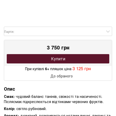
Партія:
3 750 грн
Купити
3 125 грн
При купівлі
6+
пляшок ціна
До обраного
Опис
Смак:
чудовий баланс танінів, свіжості та насиченості.
Післясмак підкреслюється відтінками червоних фруктів.
Колір:
світло-рубіновий.
Аромат:
духмяний, розкривається нотами вишні, лакриці та