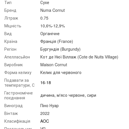
Тип
Сухе
Бренд
Numa Cornut
Літраж
0.75
Міцність
10,6%-12,9%
Вид
Органічне
Країна
Франція (France)
Регіон
Бургундія (Burgundy)
Апелласьйон
Кот де Нюї Віллаж (Cote de Nuits Village)
Виробник
Maison Cornut
Форма келиху
Келих для червоного
Подавати за
16-18
температури, С
Гастрономічне
дичина
,
м'ясо червоне
,
сири
поєднання
Виноград
Піно Нуар
Вінтаж
2022
Класифікація
AOC
Постачальник
VG