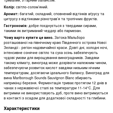
Колір:
світло-солом’яний.
Аромат:
багатий, складний, сповнений відтінків аґрусу та
цитрусу з відтінками різнотрав’я та тропічних фруктів.
Гастрономія:
добре поєднується з твердими сирами,
такими як витриманий чеддер або пармезан.
Чому варто купити це вино.
Затока Мальборо
розташованої на північному краю Південного острова Нової
Зеландії - регіон надзвичайної краси. Довгі дні, холодні ночі,
інтенсивне сонячне світло та суха осінь забезпечують
чудові умови для вирощування виноградників. Завдяки
такому клімату, виноград може дозрівати належним чином,
забезпечуючи розвиток кислот завдяки низьким нічним
температурам, досягаючи ідеального балансу. Виноград для
вина Marlborough Sounds Sauvignon Blanc збирають
наприкінці березня. Ферментація триває протягом 12 днів в
чанах з нержавіючої сталі за температури 11-14°С. Для
витримки не використовують дуб, проте вино витримується
в контакті з осадом для додаткової складності та глибини.
Характеристики