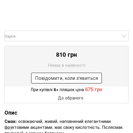
Партія:
810 грн
Немає в наявності
Повідомити, коли з'явиться
675 грн
При купівлі
6+
пляшок ціна
До обраного
Опис
Смак:
освіжаючий, живий, наповнений елегантними
фруктовими акцентами, має свіжу кислотність. Післясмак
тривалий, з гарним балансом.