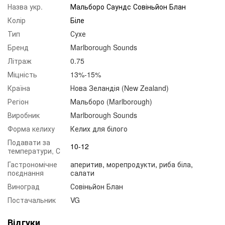
Назва укр.
Мальборо Саундс Совіньйон Блан
Колір
Біле
Тип
Сухе
Бренд
Marlborough Sounds
Літраж
0.75
Міцність
13%-15%
Країна
Нова Зеландія (New Zealand)
Регіон
Мальборо (Marlborough)
Виробник
Marlborough Sounds
Форма келиху
Келих для білого
Подавати за
10-12
температури, С
Гастрономічне
аперитив
,
морепродукти
,
риба біла
,
поєднання
салати
Виноград
Совіньйон Блан
Постачальник
VG
Відгуки