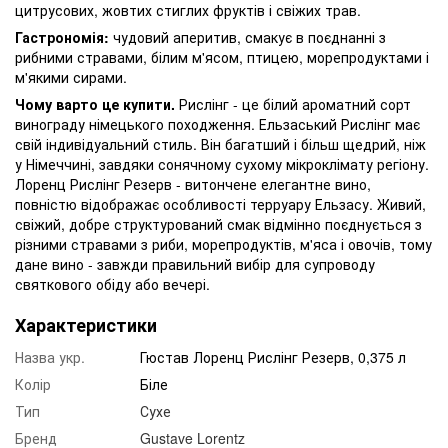
цитрусових, жовтих стиглих фруктів і свіжих трав.
Гастрономія:
чудовий аперитив, смакує в поєднанні з
рибними стравами, білим м'ясом, птицею, морепродуктами і
м'якими сирами.
Чому варто це купити.
Рислінг - це білий ароматний сорт
винограду німецького походження. Ельзаський Рислінг має
свій індивідуальний стиль. Він багатший і більш щедрий, ніж
у Німеччині, завдяки сонячному сухому мікроклімату регіону.
Лоренц Рислінг Резерв - витончене елегантне вино,
повністю відображає особливості терруару Ельзасу. Живий,
свіжий, добре структурований смак відмінно поєднується з
різними стравами з риби, морепродуктів, м'яса і овочів, тому
дане вино - завжди правильний вибір для супроводу
святкового обіду або вечері.
Характеристики
Назва укр.
Гюстав Лоренц Рислінг Резерв, 0,375 л
Колір
Біле
Тип
Сухе
Бренд
Gustave Lorentz