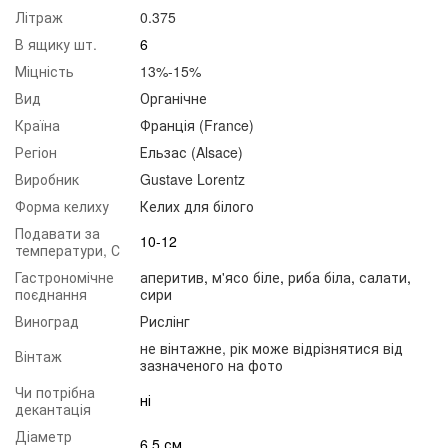
Літраж
0.375
В ящику шт.
6
Міцність
13%-15%
Вид
Органічне
Країна
Франція (France)
Регіон
Ельзас (Alsace)
Виробник
Gustave Lorentz
Форма келиху
Келих для білого
Подавати за
10-12
температури, С
Гастрономічне
аперитив
,
м'ясо біле
,
риба біла
,
салати
,
поєднання
сири
Виноград
Рислінг
не вінтажне, рік може відрізнятися від
Вінтаж
зазначеного на фото
Чи потрібна
ні
декантація
Діаметр
6,5 см