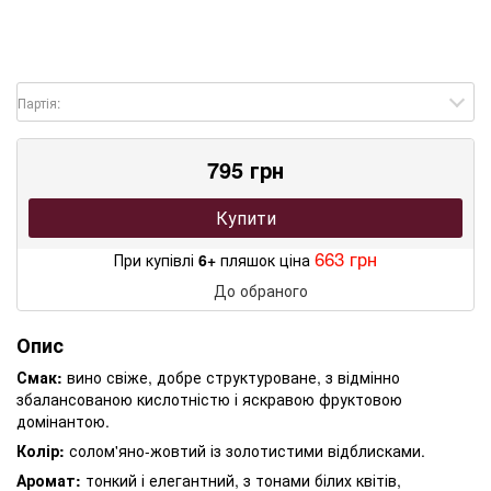
Партія:
795 грн
Купити
663 грн
При купівлі
6+
пляшок ціна
До обраного
Опис
Смак:
вино свіже, добре структуроване, з відмінно
збалансованою кислотністю і яскравою фруктовою
домінантою.
Колір:
солом'яно-жовтий із золотистими відблисками.
Аромат:
тонкий і елегантний, з тонами білих квітів,