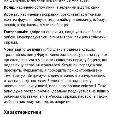
Колір:
насичено-солом'яний із зеленими відблисками.
Аромат:
насичений і яскравий, розкривається тонами
жовтих фруктів, яблука, цедри лайму, апельсину, імбиру,
шавлії, з відтінками м'яти і чебрецю.
Гастрономія:
добре як аперитив, поєднується з білою
рибою, морепродуктами, білим м'ясом, птицею і свіжими
сирами.
Чому варто це купити.
Фріулано є одним з кращих
традиційних вин у Фріулі. Виноград вирощують на ґрунтах,
що складаються з мергелю і піщанику періоду Еоцену, що
надає вину легкої мінеральністі. Ягоди винограду м'яко
пресують. Ферментація проходить при контрольованій
температурі. Витримують вино в ємностях з нержавіючої
сталі на осаді протягом 6 місяців, що надає вину
насиченості і округлості, але не позбавляє свіжості. Таке
вино дуже гастрономічне. Ідеально поєднується не лише з
рибними стравами, а й з м'ясом, сирами, пастою, а також
добре в чистому вигляді, як аперитив.
Характеристики