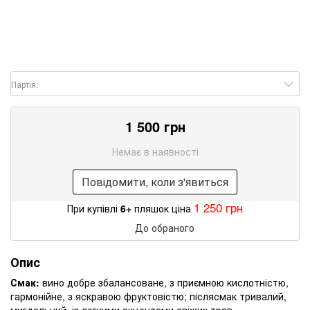
Партія:
1 500 грн
Немає в наявності
Повідомити, коли з'явиться
1 250 грн
При купівлі
6+
пляшок ціна
До обраного
Опис
Смак:
вино добре збалансоване, з приємною кислотністю,
гармонійне, з яскравою фруктовістю; післясмак тривалий,
мигдальний, із легкими акцентами свіжих трав.