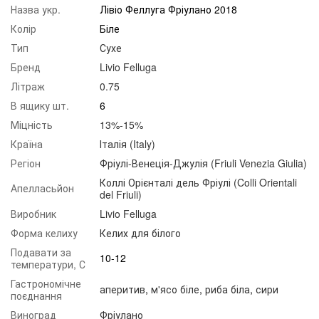
Назва укр.
Лівіо Феллуга Фріулано 2018
Колір
Біле
Тип
Сухе
Бренд
Livio Felluga
Літраж
0.75
В ящику шт.
6
Міцність
13%-15%
Країна
Італія (Italy)
Регіон
Фріулі-Венеція-Джулія (Friuli Venezia Giulia)
Коллі Орієнталі дель Фріулі (Colli Orientali
Апелласьйон
del Friuli)
Виробник
Livio Felluga
Форма келиху
Келих для білого
Подавати за
10-12
температури, С
Гастрономічне
аперитив
,
м'ясо біле
,
риба біла
,
сири
поєднання
Виноград
Фріулано