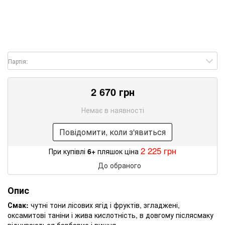
Партія:
2 670 грн
Немає в наявності
Повідомити, коли з'явиться
2 225 грн
При купівлі
6+
пляшок ціна
До обраного
Опис
Смак:
чутні тони лісових ягід і фруктів, згладжені,
оксамитові таніни і жива кислотність, в довгому післясмаку
відчуваються барбарис і вишня.