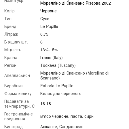
Назва укр.
Морелліно ді Сканзано Різерва 2002
Колір
Червоне
Тип
Сухе
Бренд
Le Pupille
Літраж
0.75
В ящику шт.
6
Міцність
13%-15%
Країна
Італія (Italy)
Регіон
Тоскана (Tuscany)
Морелліно ді Скансано (Morellino di
Апелласьйон
Scansano)
Виробник
Fattoria Le Pupille
Форма келиху
Келих для червоного
Подавати за
16-18
температури, С
Гастрономічне
м'ясо червоне
,
паста
,
сири
поєднання
Виноград
Аліканте
,
Санджовезе