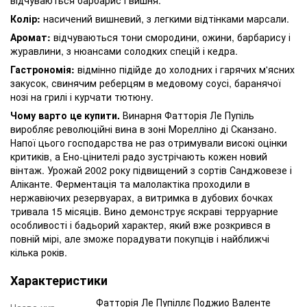
Колір:
насичений вишневий, з легкими відтінками марсали.
Аромат:
відчуваються тони смородини, ожини, барбарису і
журавлини, з нюансами солодких спецій і кедра.
Гастрономія:
відмінно підійде до холодних і гарячих м'ясних
закусок, свинячим реберцям в медовому соусі, баранячої
нозі на грилі і курчати тютюну.
Чому варто це купити.
Винарня Фатторія Ле Пупіль
виробляє революційні вина в зоні Морелліно ді Сканзано.
Напої цього господарства не раз отримували високі оцінки
критиків, а Ено-цінителі радо зустрічають кожен новий
вінтаж. Урожай 2002 року підвищений з сортів Санджовезе і
Аліканте. Ферментація та малолактіка проходили в
нержавіючих резервуарах, а витримка в дубових бочках
тривала 15 місяців. Вино демонструє яскраві терруарние
особливості і бадьорий характер, який вже розкрився в
повній мірі, але зможе порадувати покупців і найближчі
кілька років.
Характеристики
Фатторія Ле Пупіллє Поджио Валенте