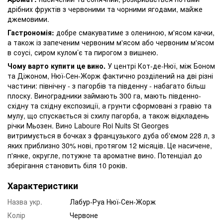
дрібних фруктів з червоними та чорними ягодами, майже
джемовими.
Гастрономія:
добре смакуватиме з олениною, м'ясом качки,
а також із запеченим червоним м'ясом або червоним м'ясом
в соусі, сиром кулом’є та пирогом з вишнею.
Чому варто купити це вино.
У центрі Кот-де-Нюї, між Боном
та Діжоном, Нюї-Сен-Жорж фактично розділений на дві різні
частини: північну - з пагорбів та південну - набагато більш
плоску. Виноградники займають 300 га, мають південно-
східну та східну експозиції, а грунти сформовані з гравію та
мулу, що спускається зі схилу пагорба, а також відкладень
річки Мьозен. Вино Laboure Roi Nuits St Georges
витримується в бочках з французького дуба об'ємом 228 л, з
яких приблизно 30% нові, протягом 12 місяців. Це насичене,
п'янке, округле, потужне та ароматне вино. Потенціал до
зберігання становить біля 10 років.
Характеристики
Назва укр.
Лабур-Руа Нюї-Сен-Жорж
Колір
Червоне