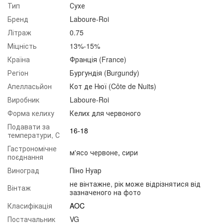
Тип
Сухе
Бренд
Laboure-Roi
Літраж
0.75
Міцність
13%-15%
Країна
Франція (France)
Регіон
Бургундія (Burgundy)
Апелласьйон
Кот де Нюї (Côte de Nuits)
Виробник
Laboure-Roi
Форма келиху
Келих для червоного
Подавати за
16-18
температури, С
Гастрономічне
м'ясо червоне
,
сири
поєднання
Виноград
Піно Нуар
не вінтажне, рік може відрізнятися від
Вінтаж
зазначеного на фото
Класифікація
AOC
Постачальник
VG