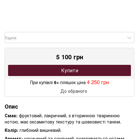
Партія:
5 100 грн
Купити
4 250 грн
При купівлі
6+
пляшок ціна
До обраного
Опис
Смак:
фруктовий, лакричний, з вторинною тваринною
нотою, має оксамитову текстуру та шовковисті таніни.
Колір:
глибокий вишневий.
Аромат:
насичений та сонячний, розкривається нотами