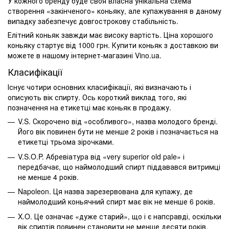
У кожного бренду буде своя власна унікальна схема
створення «закінченого» коньяку, але купажування в даному
випадку забезпечує довгострокову стабільність.
Елітний коньяк завжди має високу вартість. Ціна хорошого
коньяку стартує від 1000 грн. Купити коньяк з доставкою ви
можете в нашому інтернет-магазині Vino.ua.
Класифікації
Існує чотири основних класифікації, які визначають і
описують вік спирту. Ось короткий виклад того, які
позначення на етикетці має коньяк в продажу.
V.S. Скорочено від «особливого», назва молодого бренді.
Його вік повинен бути не менше 2 років і позначається на
етикетці трьома зірочками.
V.S.O.P. Абревіатура від «very superior old pale» і
передбачає, що наймолодший спирт піддавався витримці
не менше 4 років.
Napoleon. Ця назва зарезервована для купажу, де
наймолодший коньячний спирт має вік не менше 6 років.
X.O. Це означає «дуже старий», що і є напсравді, оскільки
вік спиртів повинен становити не менше десяти років,