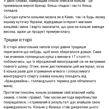
У двох словах, найкращий спосіб описати коньяк - це
преміальна версія бренді, більш гладка і часто більш
складна.
Сьогодні купити коньяки можна як в Києві, так і в будь-якому
іншому куточку України, відвідавши інтернет-магазин
коньяків і вина. І варто зазначити, що ціна на коньяк завжди
висока, адже це продукт преміум-класу.
Трішки історії
В історії алкогольних напоїв існує давня традиція
переганяти що-небудь, щоб воно зберігалося довше. Саме
так вчиняли голландські купці з вином в 17 столітті,
побоюючись, що їх зброджений виноградний сік не витримає
повного шляху. Отже, вони дистилювали цей матеріал, хоча
б кілька разів для отримання м'якого і спокусливого
виноградного спирту (назва коньяку походить від
«брандевейна», голландського терміна для обпаленого
вина).
Протягом поколінь коньяк розвивав свій власний набір
смаків, стилів і правил. Тим часом методи виробництва
покращилися, і отриманий в результаті дух знайшов свою
індивідуальність. Коньяк у Франції став джерелом цього