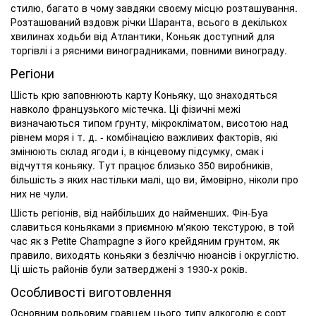
стилю, багато в чому завдяки своєму місцю розташування.
Розташований вздовж річки Шаранта, всього в декількох
хвилинах ходьби від Атлантики, Коньяк доступний для
торгівлі і з рясними виноградниками, повними винограду.
Регіони
Шість крю заповнюють карту Коньяку, що знаходяться
навколо французького містечка. Ці фізичні межі
визначаються типом ґрунту, мікрокліматом, висотою над
рівнем моря і т. д. - комбінацією важливих факторів, які
змінюють склад ягоди і, в кінцевому підсумку, смак і
відчуття коньяку. Тут працює близько 350 виробників,
більшість з яких настільки малі, що ви, ймовірно, ніколи про
них не чули.
Шість регіонів, від найбільших до найменших. Фін-Буа
славиться коньяками з приємною м'якою текстурою, в той
час як з Petite Champagne з його крейдяним грунтом, як
правило, виходять коньяки з безліччю нюансів і округлістю.
Ці шість районів були затверджені з 1930-х років.
Особливості виготовлення
Основним рольовим гравцем цього типу алкоголю є сорт