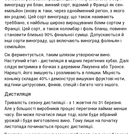
винограду уні блан, винний сорт, відомий у Франції як сен-
емільйон (знову ж таки, через однойменний регіон, з якого
він родом). Цей сорт винограду, що також називають
треббіано, є найбільш широко вирощуваних білим сортом у
Франції. Цей сорт, а також коломбар і фоль бланш, повинен
становити близько 90% фінальної суміші. Допускаються й
інші сорти винограду, що включають виноград фоліньян і
семільйон.
Сік ферментується, таким шляхом утворюючи вино.
Наступний етап - дистиляція в мідних перегінних кубах. Далі
слідує витримка в бочках з деревини Лімузена або Тронсе.
Нарешті, його змішують і розливають в пляшки. Міцність
коньяку складає 40% і демонструє вишукані фруктові ноти,
відтінки цитрусових, фініків, спецій і багато чого іншого.
Дистиляція
Тривалість сезону дистиляції - з 1 жовтня по 31 березня.
Але у більшості виробників процес перегонки займає менше
часу. Він може початися лише тоді, коли буде зібраний
урожай і буде виготовлено вино. Тому лише на початку
листопада починається процес дистиляції.