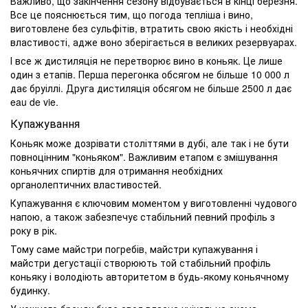
Важливо, що закінчення сезону відбувається в кінці березня.
Все це пояснюється тим, що погода тепліша і вино,
виготовлене без сульфітів, втратить свою якість і необхідні
властивості, адже воно зберігається в великих резервуарах.
І все ж дистиляція не перетворює вино в коньяк. Це лише
один з етапів. Перша перегонка обсягом не більше 10 000 л
дає бруіллі. Друга дистиляція обсягом не більше 2500 л дає
eau de vie.
Купажування
Коньяк може дозрівати століттями в дубі, але так і не бути
повноцінним "коньяком". Важливим етапом є змішування
коньячних спиртів для отримання необхідних
органолептичних властивостей.
Купажування є ключовим моментом у виготовленні чудового
напою, а також забезпечує стабільний певний профіль з
року в рік.
Тому саме майстри погребів, майстри купажування і
майстри дегустації створюють той стабільний профіль
коньяку і володіють авторитетом в будь-якому коньячному
будинку.