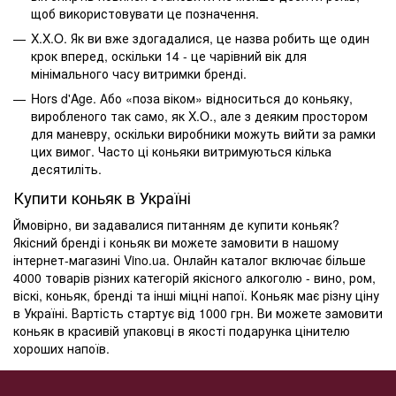
щоб використовувати це позначення.
X.X.O. Як ви вже здогадалися, це назва робить ще один
крок вперед, оскільки 14 - це чарівний вік для
мінімального часу витримки бренді.
Hors d'Age. Або «поза віком» відноситься до коньяку,
виробленого так само, як X.O., але з деяким простором
для маневру, оскільки виробники можуть вийти за рамки
цих вимог. Часто ці коньяки витримуються кілька
десятиліть.
Купити коньяк в Україні
Ймовірно, ви задавалися питанням де купити коньяк?
Якісний бренді і коньяк ви можете замовити в нашому
інтернет-магазині Vino.ua. Онлайн каталог включає більше
4000 товарів різних категорій якісного алкоголю - вино, ром,
віскі, коньяк, бренді та інші міцні напої. Коньяк має різну ціну
в Україні. Вартість стартує від 1000 грн. Ви можете замовити
коньяк в красивій упаковці в якості подарунка цінителю
хороших напоїв.