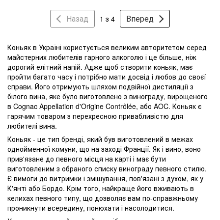
Назад
Вперед
1 з 4
Коньяк в Україні користується великим авторитетом серед
майстерних любителів гарного алкоголю і це більше, ніж
дорогий елітний напій. Адже щоб створити коньяк, має
пройти багато часу і потрібно мати досвід і любов до своєї
справи. Його отримують шляхом подвійної дистиляції з
білого вина, яке було виготовлено з винограду, вирощеного
в Cognac Appellation d'Origine Contrôlée, або AOC. Коньяк є
гарячим товаром з перехресною привабливістю для
любителі вина.
Коньяк - це тип бренді, який був виготовлений в межах
однойменної комуни, що на заході Франції. Як і вино, воно
прив'язане до певного місця на карті і має бути
виготовленим з обраного списку винограду певного стилю.
Є вимоги до витримки і змішування, пов'язані з духом, як у
К'янті або Бордо. Крім того, найкраще його вживають в
келихах певного типу, що дозволяє вам по-справжньому
проникнути всередину, понюхати і насолодитися.