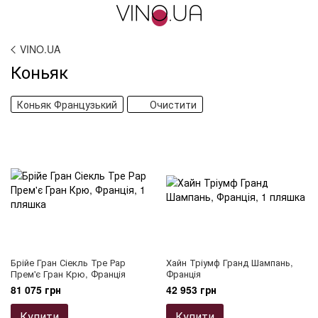
VINO.UA
Коньяк
Коньяк Французький
Очистити
Брійе Гран Сіекль Тре Рар
Хайн Тріумф Гранд Шампань,
Прем'є Гран Крю, Франція
Франція
81 075 грн
42 953 грн
Купити
Купити