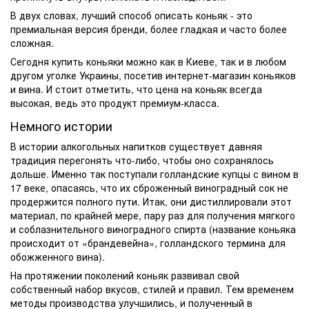
В двух словах, лучший способ описать коньяк - это
премиальная версия бренди, более гладкая и часто более
сложная.
Сегодня
купить коньяки
можно как в
Киеве
, так и в любом
другом уголке Украины, посетив
интернет-магазин коньяков
и вина. И стоит отметить, что
цена на коньяк
всегда
высокая, ведь это продукт премиум-класса.
Немного истории
В истории алкогольных
напитков
существует давняя
традиция перегонять что-либо, чтобы оно сохранялось
дольше. Именно так поступали голландские купцы с вином в
17 веке, опасаясь, что их сброженный виноградный сок не
продержится полного пути. Итак, они дистиллировали этот
материал, по крайней мере, пару раз для получения мягкого
и соблазнительного виноградного спирта (название коньяка
происходит от «брандевейна», голландского термина для
обожженного вина).
На протяжении поколений коньяк развивал свой
собственный набор вкусов, стилей и правил. Тем временем
методы производства улучшились, и полученный в