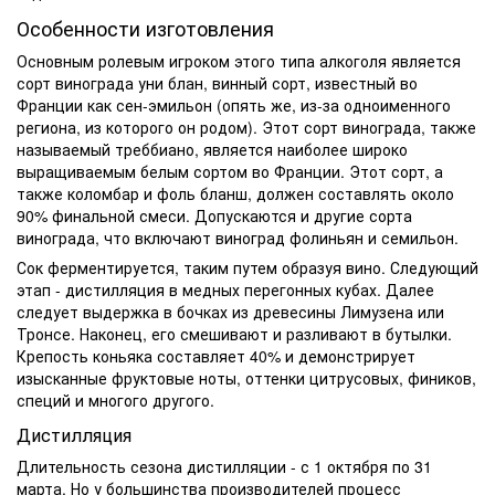
Особенности изготовления
Основным ролевым игроком этого
типа
алкоголя является
сорт винограда уни блан, винный сорт, известный во
Франции как сен-эмильон (опять же, из-за одноименного
региона, из которого он родом). Этот сорт винограда, также
называемый треббиано, является наиболее широко
выращиваемым белым сортом во Франции. Этот сорт, а
также коломбар и фоль бланш, должен составлять около
90% финальной смеси. Допускаются и другие
сорта
винограда, что включают виноград фолиньян и семильон.
Сок ферментируется, таким путем образуя вино. Следующий
этап - дистилляция в медных перегонных кубах. Далее
следует
выдержка
в бочках из древесины Лимузена или
Тронсе. Наконец, его смешивают и разливают в бутылки.
Крепость коньяка составляет 40% и демонстрирует
изысканные фруктовые ноты, оттенки цитрусовых, фиников,
специй и многого другого.
Дистилляция
Длительность сезона дистилляции - с 1 октября по 31
марта. Но у большинства производителей процесс