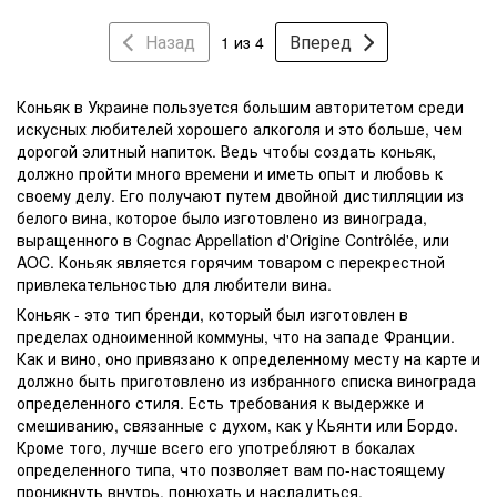
Назад
Вперед
1 из 4
Коньяк в Украине
пользуется большим авторитетом среди
искусных любителей хорошего алкоголя и это больше, чем
дорогой элитный напиток. Ведь чтобы создать коньяк,
должно пройти много времени и иметь опыт и любовь к
своему делу. Его получают путем двойной дистилляции из
белого вина, которое было изготовлено из винограда,
выращенного в Cognac Appellation d'Origine Contrôlée, или
AOC. Коньяк является горячим товаром с перекрестной
привлекательностью для любители вина.
Коньяк - это тип бренди, который был изготовлен в
пределах одноименной коммуны, что на западе Франции.
Как и
вино
, оно привязано к определенному месту на карте и
должно быть приготовлено из избранного списка винограда
определенного стиля. Есть требования к выдержке и
смешиванию, связанные с духом, как у Кьянти или Бордо.
Кроме того, лучше всего его употребляют в бокалах
определенного типа, что позволяет вам по-настоящему
проникнуть внутрь, понюхать и насладиться.