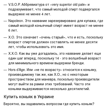
V.S.O.P. Аббревиатура от «very superior old pale» и
подразумевает, что самый молодой спирт подвергался
выдержке не менее 4 лет.
Napoleon. Это название зарезервировано для купажа, где
самый молодой коньячный спирт имеет возраст не менее
6 лет.
X.O. Это означает «очень старый», что и есть, поскольку
возраст спиртов должен составлять не менее десяти
лет, чтобы использовать это имя.
X.X.O. Как вы уже догадались, это название делает еще
один шаг вперед, поскольку 14 - это волшебный возраст
для минимального времени выдержки бренди.
Hors d’Age. Или «не по возрасту» относится к коньяку,
производимому так же, как X.O., но с некоторым
пространством для маневра, поскольку производители
могут выйти за рамки этих требований. Часто эти
коньяки выдерживаются несколько десятилетий.
Купить коньяк в Украине
Вероятно, вы задавались вопросом
где купить коньяк
?