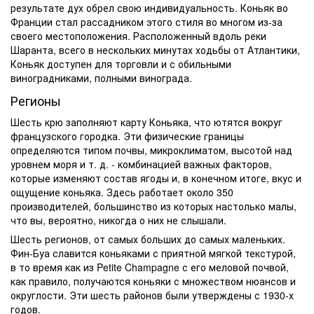
результате дух обрел свою индивидуальность. Коньяк во
Франции стал рассадником этого стиля во многом из-за
своего местоположения. Расположенный вдоль реки
Шаранта, всего в нескольких минутах ходьбы от Атлантики,
Коньяк доступен для торговли и с обильными
виноградниками, полными винограда.
Регионы
Шесть крю заполняют карту Коньяка, что ютятся вокруг
французского городка. Эти физические границы
определяются типом почвы, микроклиматом, высотой над
уровнем моря и т. д. - комбинацией важных факторов,
которые изменяют состав ягоды и, в конечном итоге, вкус и
ощущение коньяка. Здесь работает около 350
производителей, большинство из которых настолько малы,
что вы, вероятно, никогда о них не слышали.
Шесть регионов, от самых больших до самых маленьких.
Фин-Буа славится коньяками с приятной мягкой текстурой,
в то время как из Petite Champagne с его меловой почвой,
как правило, получаются коньяки с множеством нюансов и
округлости. Эти шесть районов были утверждены с 1930-х
годов.