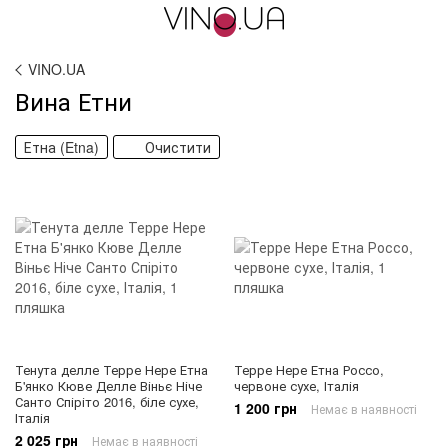
VINO.UA
Вина Етни
Етна (Etna)
Очистити
Тенута делле Терре Нере Етна
Терре Нере Етна Россо,
Б'янко Кюве Делле Віньє Ніче
червоне сухе, Італія
Санто Спіріто 2016, біле сухе,
1 200 грн
Немає в наявності
Італія
2 025 грн
Немає в наявності