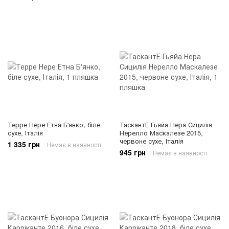
Терре Нере Етна Б'янко, біле
ТаскантЕ Гьяйа Нера Сицилія
сухе, Італія
Нерелло Маскалезе 2015,
червоне сухе, Італія
1 335 грн
Немає в наявності
945 грн
Немає в наявності