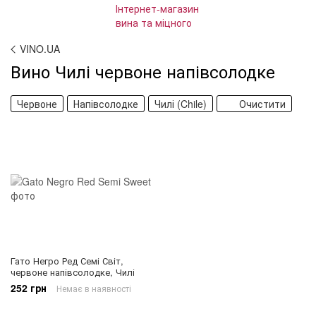
VINO.UA
Вино Чилі червоне напівсолодке
Червоне
Напівсолодке
Чилі (Chile)
Очистити
Гато Негро Ред Семі Світ,
червоне напівсолодке, Чилі
252 грн
Немає в наявності