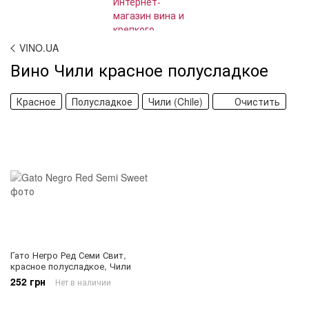
VINO.UA
Вино Чили красное полусладкое
Красное
Полусладкое
Чили (Chile)
Очистить
Гато Негро Ред Семи Свит,
красное полусладкое, Чили
252 грн
Нет в наличии