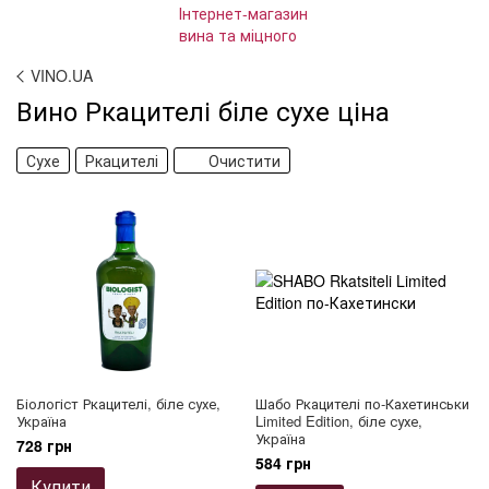
VINO.UA
Вино Ркацителі біле сухе ціна
Сухе
Ркацителі
Очистити
Біологіст Ркацителі, біле сухе,
Шабо Ркацителі по-Кахетинськи
Україна
Limited Edition, біле сухе,
Україна
728 грн
584 грн
Купити