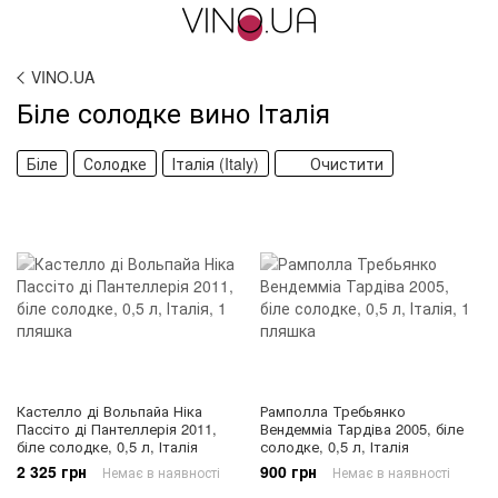
VINO.UA
Біле солодке вино Італія
Біле
Солодке
Італія (Italy)
Очистити
Кастелло ді Вольпайа Ніка
Рамполла Требьянко
Пассіто ді Пантеллерія 2011,
Вендемміа Тардіва 2005, біле
біле солодке, 0,5 л, Італія
солодке, 0,5 л, Італія
2 325 грн
900 грн
Немає в наявності
Немає в наявності