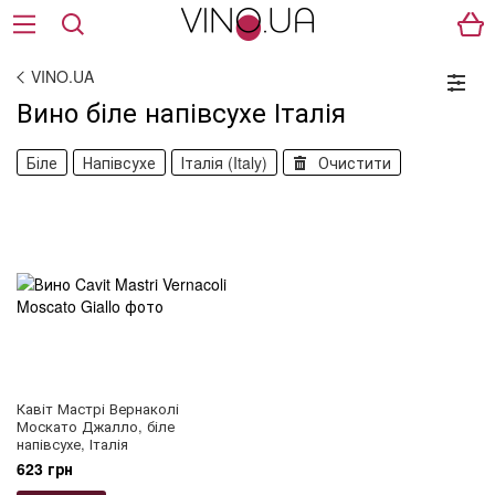
VINO.UA
Вино біле напівсухе Італія
Біле
Напівсухе
Італія (Italy)
Очистити
Кавіт Мастрі Вернаколі
Москато Джалло, біле
напівсухе, Італія
623 грн