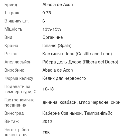
Бренд
Abadia de Acon
Літраж
0.75
В ящику шт.
6
Міцність
13%-15%
Вид
Органічне
Країна
Іспанія (Spain)
Регіон
Кастилія і Леон (Castille and Leon)
Апелласьйон
Рібера дель Дуеро (Ribera del Duero)
Виробник
Abadia de Acon
Форма келиху
Келих для червоного
Подавати за
16-18
температури, С
Гастрономічне
дичина
,
ковбаси
,
м'ясо червоне
,
сири
поєднання
Виноград
Каберне Совіньйон
,
Темпранільйо
Вінтаж
2012
Чи потрібна
так
декантація