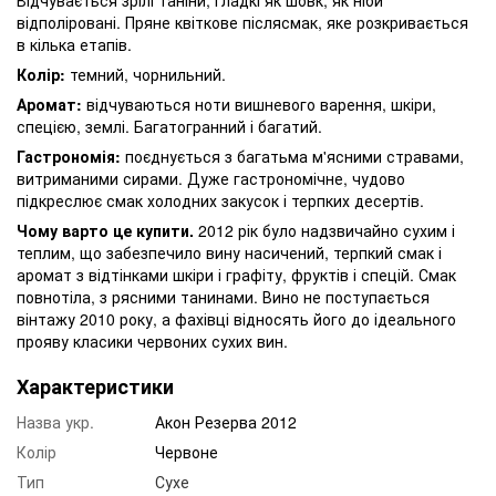
відполіровані. Пряне квіткове післясмак, яке розкривається
в кілька етапів.
Колір:
темний, чорнильний.
Аромат:
відчуваються ноти вишневого варення, шкіри,
спецією, землі. Багатогранний і багатий.
Гастрономія:
поєднується з багатьма м'ясними стравами,
витриманими сирами. Дуже гастрономічне, чудово
підкреслює смак холодних закусок і терпких десертів.
Чому варто це купити.
2012 рік було надзвичайно сухим і
теплим, що забезпечило вину насичений, терпкий смак і
аромат з відтінками шкіри і графіту, фруктів і спецій. Смак
повнотіла, з рясними танинами. Вино не поступається
вінтажу 2010 року, а фахівці відносять його до ідеального
прояву класики червоних сухих вин.
Характеристики
Назва укр.
Акон Резерва 2012
Колір
Червоне
Тип
Сухе