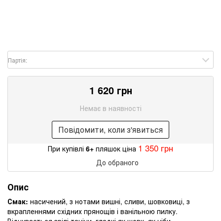
Партія:
1 620 грн
Немає в наявності
Повідомити, коли з'явиться
1 350 грн
При купівлі
6+
пляшок ціна
До обраного
Опис
Смак:
насичений, з нотами вишні, сливи, шовковиці, з
вкрапленнями східних прянощів і ванільною пилку.
Відчувається зрілі таніни, гладкі як шовк, як ніби