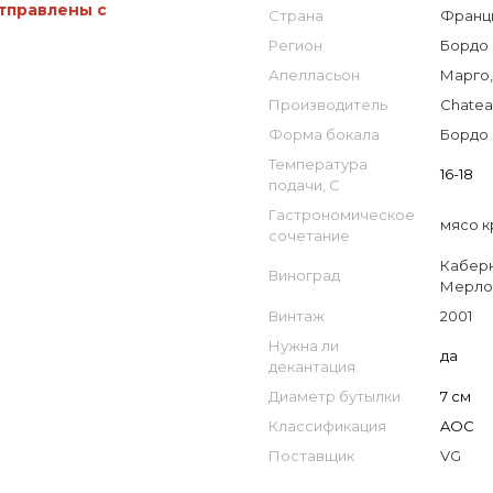
отправлены с
Страна
Франци
Регион
Бордо 
Апелласьон
Марго,
Производитель
Chatea
Форма бокала
Бордо
Температура
16-18
подачи, С
Гастрономическое
мясо к
сочетание
Кабер
Виноград
Мерло
Винтаж
2001
Нужна ли
да
декантация
Диаметр бутылки
7 см
Классификация
AOC
Поставщик
VG