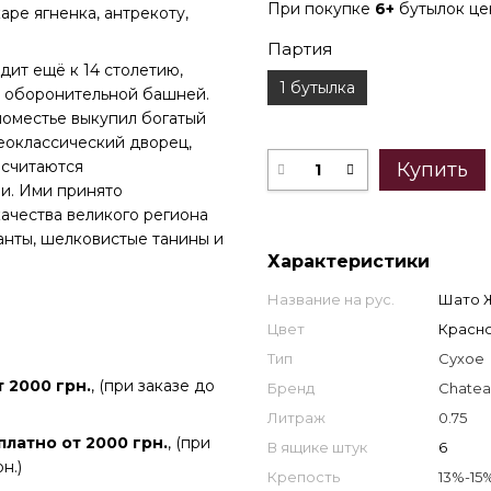
При покупке
6+
бутылок ц
аре ягненка, антрекоту,
Партия
ит ещё к 14 столетию,
1 бутылка
ам оборонительной башней.
 поместье выкупил богатый
еоклассический дворец,
 считаются
Купить
и. Ими принято
качества великого региона
анты, шелковистые танины и
Характеристики
Название на рус.
Шато Ж
Цвет
Красн
Тип
Сухое
 2000 грн.
, (при заказе до
Бренд
Chatea
Литраж
0.75
платно от 2000 грн.
, (при
В ящике штук
6
н.)
Крепость
13%-15