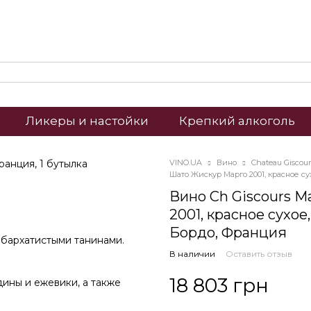
Ликеры и настойки
Крепкий алкоголь
VINO.UA
Вино
Chateau Giscour
Шато Жискур Марго 2001, красное с
Вино Ch Giscours M
2001, красное сухое, 
Бордо, Франция
 бархатистыми танинами.
В наличии
Оставить отзыв
18 803 грн
ины и ежевики, а также