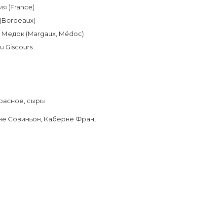
я (France)
(Bordeaux)
 Медок (Margaux, Médoc)
u Giscours
расное
,
сыры
не Совиньон
,
Каберне Фран
,