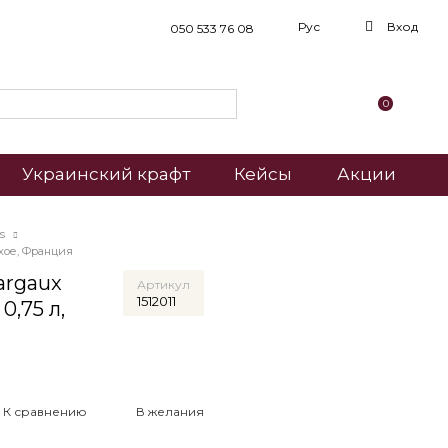
Рус
Вход
050 533 76 08
0
Украинский крафт
Кейсы
Акции
s
ухое, Франция
argaux
Артикул
1512011
0,75 л,
К сравнению
В желания