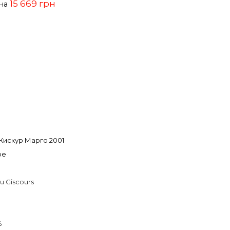
15 669 грн
ена
искур Марго 2001
ое
u Giscours
%