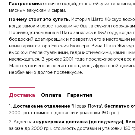
Гастрономия:
отлично подойдёт к стейку из телятины, к
мясным закускам и сырам.
Почему стоит это купить.
История Шато Жискур восход
когда замок и вовсе таковым не был, а служил горожан
Производством вина в Шато занялись в 1552 году, когда
бордоский драпировщик и превратил его в настоящий н
наняв архитектора Евгения Бюльера. Вина Шато Жискур
высокоинтеллектуальными, гедонистическими, каминным
наслаждаться. В урожае 2001 года прослеживаются все 
Марго: утонченная элегантность, мощь фруктовой домин
необычайно долгое послевкусие.
Доставка
Оплата
Гарантия
1.
Доставка на отделение
"Новая Почта",
бесплатно от
2000 грн. стоимость доставки и упаковки 150 грн.)
2. Адресная
курьерская доставка (до подъезда)
,
бес
заказе до 2000 грн. стоимость доставки и упаковки 150 гр